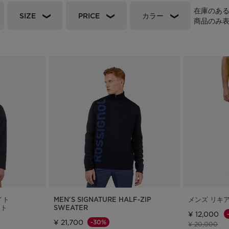
ックパック、ト
在庫のあ
グ
c Ski
Products traceability
Racing
SIZE
PRICE
カラー
商品のみ
uring
Skis with aesthetic
Bikes
defect
board
On Piste
Upcycled products
Instructions
100,000 trees by 2030
イト
MEN'S SIGNATURE HALF-ZIP
メンズ リキ
ット
SWEATER
¥ 12,000
¥ 21,700
-30%
値下げ前の価
値
¥ 20,000