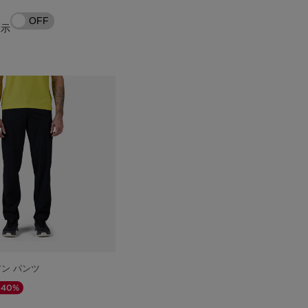
る
Store Locator
OFF
表示
On Piste app
アン パンツ
-40%
格
下げ後の価格