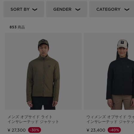
バッグ、バ
ラベルバッ
Footwear
The Super project
Footwear
LOOK bindings
Nordi
SORT BY
GENDER
CATEGORY
Designed by JC de
Freeride
Ski to
Castelbajac
HERO - Racing
Snow
853
商品
Sender Free 110 Limited
Edition
Nordic ski
Care 
Look Signature Bindings
Snowboard
Ski touring
メンズ オプサイド ライト
ウィメンズ オプサイド ラ
インサレーテッド ジャケット
インサレーテッド ジャケ
¥ 27,300
¥ 23,400
-30%
-40%