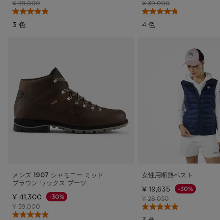
値下げ前の価格
値下げ後の価格
値下げ前の価格
値下げ後の価格
¥ 39,000
¥ 39,000
3 色
4 色
メンズ 1907 シャモニー ミッド
女性用断熱ベスト
ブラウン ワックス ブーツ
¥ 19,635
-30%
¥ 41,300
-30%
値下げ前の価格
値下げ後の価格
¥ 28,050
値下げ前の価格
値下げ後の価格
¥ 59,000
3 色