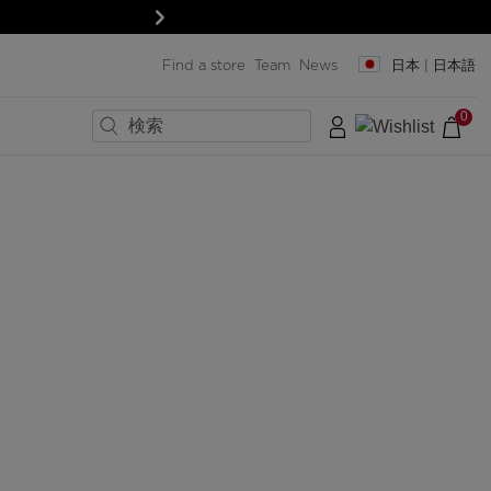
次
Find a store
Team
News
日本 | 日本語
0
×
×
×
×
×
×
×
ラストサイズ
ック
ック
ード
ード
トと保護具
トと保護具
＆レンズ
＆レンズ
SERVICES
Pro-shop & Start-Gate
Boutiques
Outlet