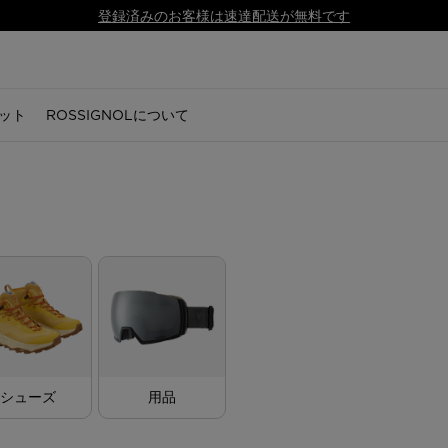
登録済みのお客様は速達配送が無料です
ット
ROSSIGNOLについて
キー
セサリー
ズ
シューズ
シューズ
ノルディックスキー
用品
シューズ
アクセサリー
アクセサリー
スノーボード
用品
ギア
ギア
ーブ
トレイルランニング
トレイルランニング
ノルディックスキー
スキー
ブーツ
グローブ
グローブ
ボード
アルペンスキー
スキー板
スキー板
リング
・キャップ
セサリー
ハイキング
ハイキング
ノルディックビンディング
ノルディックスキー
アプレスキー
ソックス
ソックス
スノーボードビンディング
ノルディック
ノルディ
ノルディ
ドレ
ドレ
グ
スニーカー
スニーカー
ノルディックスブーツ
スノーボード
アウトドアシューズ
帽子・キャップ
帽子・キャップ
スノーボードブーツ
スノーボード
スノーボ
スノーボ
ツ
アプレスキー
アプレスキー
ストック
ヘルメットと保護具
スニーカー
バッグ・バックパック・ト
バッグ・バックパック・ト
ヘルメットと保護具
ヘルメット & ゴーグル
ヘルメッ
ヘルメッ
ラベルバッグ
ラベルバッグ
ブーツ
ブーツ
衣類
ゴーグル＆レンズ
ゴーグル＆スクリーン
アクセサリー
ゴーグル
ゴーグル
ロシ
ロシ
 GUIDE
CSR PROGRAM
NEWS
と保護具
アクセサリー
自転車
ウェア
 Running Guide
Respect Program
Trail running
レンズ
バッグ、バックパック、ト
バッグ、バックパック、ト
シューズ
用品
ラベルバッグ
ラベルバッグ
g
SKPR 2.0 shoes
Adventures
 Ski
Essential Ski
Freeride