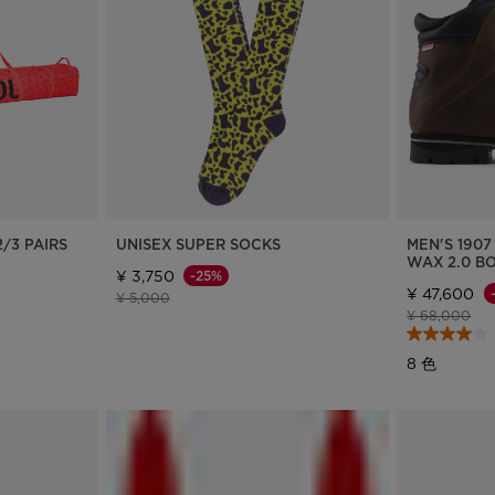
website
version
for
United
States
.
2/3 PAIRS
UNISEX SUPER SOCKS
MEN'S 190
WAX 2.0 B
¥ 3,750
-25%
¥ 47,600
値下げ前の価格
値下げ後の価格
¥ 5,000
値下げ前の価
値
¥ 68,000
8 色