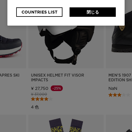
currently
browsing
COUNTRIES LIST
閉じる
the
website
version
for
日
APRES SKI
UNISEX HELMET FIT VISOR
MEN'S 1907
本
.
IMPACTS
EDITION S
¥ 27,750
NaN
-25%
We
値下げ前の価格
値下げ後の価格
¥ 37,000
recommend
4 色
visiting
the