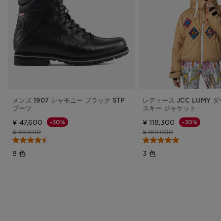
メンズ 1907 シャモニー ブラック STP
レディース JCC LUMY 
ブーツ
スキー ジャケット
¥ 47,600
¥ 118,300
-30%
-30%
値下げ前の価格
値下げ後の価格
値下げ前の価格
値下げ後の価格
¥ 68,000
¥ 169,000
8 色
3 色