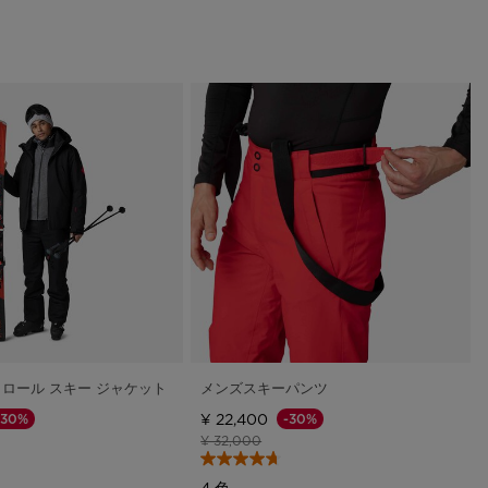
トロール スキー ジャケット
メンズスキーパンツ
¥ 22,400
-30%
-30%
格
下げ後の価格
値下げ前の価格
値下げ後の価格
¥ 32,000
4 色