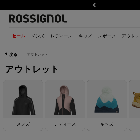
前
メンズ
レディース
キッズ
スポーツ
アウトレ
セール
トレイルランニング
ボーイズ
メンズ
ハイキング
ガールズ
レディース
ウェア
ウェア
アルペンス
アク
キッ
戻る
アウトレット
ウェア・アクセサリー
スキージャケット
衣類
ウェア・アクセサリー
スキージャケット
衣類
ジャケット一覧
ジャケット一覧
スキー
グロ
衣類
アウトレット
靴
スキートラウザー
アクセサリー
靴
レイヤー
アクセサリー
ボトムス一覧
ボトムス一覧
スキーツー
帽子
アク
アクセサリー
レイヤー
靴
アクセサリー
靴
ベースレイヤー・ミッ
ベースレイヤー・ミッ
ビンディン
イヤー
イヤー
バッグ・バックパック
バッグとバックパック
スキーブー
スウェット・ニット
スウェット・ニット
ストック
メンズ
山の物語
レディース
当ブランドの宇宙
シャツ・Tシャツ・ポ
シャツ・Tシャツ・ポ
GEAR
ャツ
ャツ
ヘルメット
トップス
Savage limited edition
トップス
Trail Running
Trail
ゴーグル＆
メンズ
レディース
キッズ
ボトムス
Kodak X Rossignol
ボトムス
Hiking
Hikin
ウェア
アクセサリー
Rossignol x AC Milan
アクセサリー
Alpine ski
Alpine