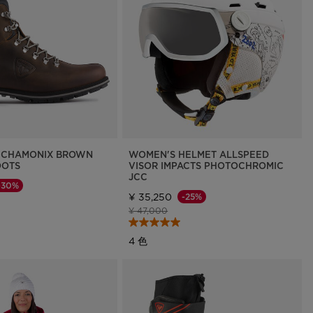
7 CHAMONIX BROWN
WOMEN'S HELMET ALLSPEED
OOTS
VISOR IMPACTS PHOTOCHROMIC
JCC
-30%
¥ 35,250
-25%
格
下げ後の価格
値下げ前の価格
値下げ後の価格
¥ 47,000
4 色