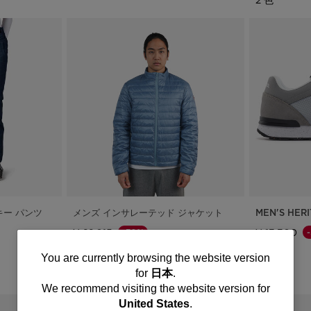
キー パンツ
メンズ インサレーテッド ジャケット
MEN'S HER
¥ 22,015
¥ 13,300
-30%
値下げ前の価格
値下げ後の価格
値下げ前の価
値下
¥ 31,450
¥ 19,000
You
You are currently browsing the website version
for
日本
.
2 色
are
We recommend visiting the website version for
United States
.