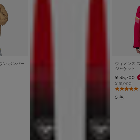
ダウン ボンバー
ウィメンズ 
ジャケット
¥ 35,700
値下げ前の価
値下
¥ 51,000
5 色