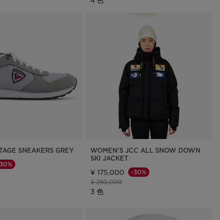
ITAGE SNEAKERS GREY
WOMEN'S JCC ALL SNOW DOWN
SKI JACKET
-30%
¥ 175,000
-30%
格
げ後の価格
値下げ前の価格
値下げ後の価格
¥ 250,000
3 色