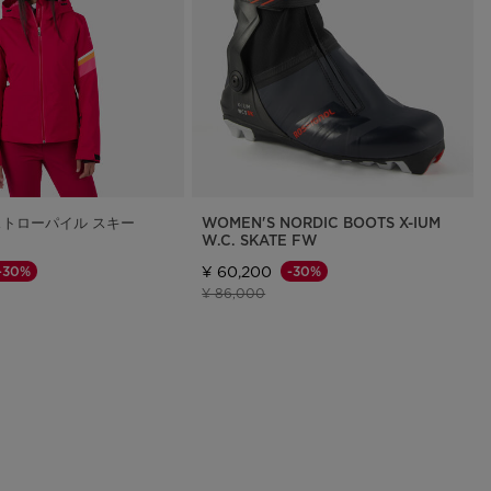
ストローパイル スキー
WOMEN'S NORDIC BOOTS X-IUM
W.C. SKATE FW
¥ 60,200
-30%
-30%
格
げ後の価格
値下げ前の価格
値下げ後の価格
¥ 86,000