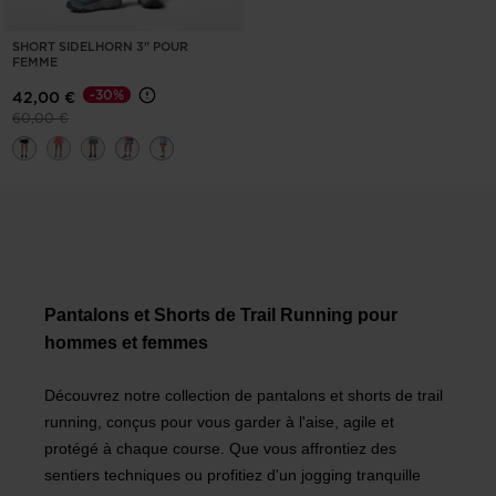
SHORT SIDELHORN 3" POUR
FEMME
-30%
42,00 €
Prix réduit de
à
60,00 €
Pantalons et Shorts de Trail Running pour
hommes et femmes
Découvrez notre collection de pantalons et shorts de trail
running, conçus pour vous garder à l'aise, agile et
protégé à chaque course. Que vous affrontiez des
sentiers techniques ou profitiez d'un jogging tranquille