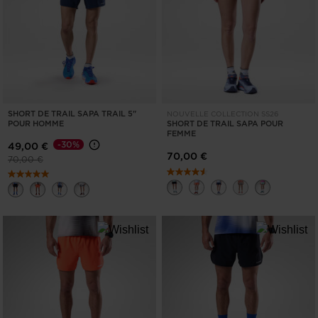
EFFACER
APPLIQUER
SHORT DE TRAIL SAPA TRAIL 5"
NOUVELLE COLLECTION SS26
POUR HOMME
SHORT DE TRAIL SAPA POUR
FEMME
-30%
49,00 €
70,00 €
Prix réduit de
à
70,00 €