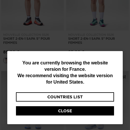
NOUVELLE COLLECTION SS26
NOUVELLE COLLECTION SS26
SHORT 2-EN-1 SAPA 5" POUR
SHORT 2-EN-1 SAPA 5" POUR
FEMMES
FEMMES
85,00 €
85,00 €
You
You are currently browsing the website
version for
France
.
are
We recommend visiting the website version
currently
for
United States
.
browsing
COUNTRIES LIST
the
website
CLOSE
version
for