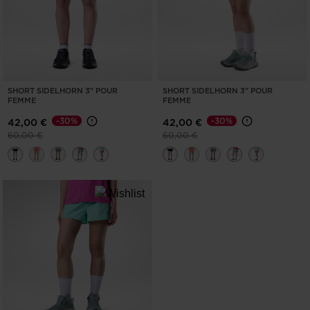
SHORT SIDELHORN 3" POUR
SHORT SIDELHORN 3" POUR
FEMME
FEMME
-30%
-30%
42,00 €
42,00 €
Prix réduit de
à
Prix réduit de
à
60,00 €
60,00 €