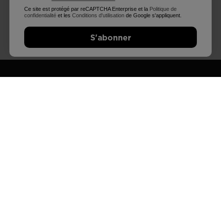
Ce site est protégé par reCAPTCHA Enterprise et la
Politique de
confidentialité
et les
Conditions d'utilisation
de Google s'appliquent.
NOS EXPERTS
QUESTIONS?
DISPONIBLES
consultez nos FAQ
S'abonner
également sur Whatsapp
TROUVER UN MAGASIN
INSCRIVEZ-VOUS ET RESTEZ CONNECTÉS
Profitez de 15% de réduction sur votre première
commande!
Ce site est protégé par reCAPTCHA Enterprise et la
Politique de
confidentialité
et les
Conditions d'utilisation
de Google s'appliquent.