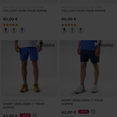
France
.
NOUVELLE COLLECTION SS26
NOUVELLE COLLECTION SS26
We
COLLANT SAPA POUR FEMME
COLLANT SAPA POUR FEMME
recommend
90,00 €
90,00 €
visiting
the
website
version
for
United
States
.
SHORT SIDELHORN 7" POUR
NOUVELLE COLLECTION SS26
SHORT SIDELHORN 7" POUR
HOMME
HOMME
-30%
42,00 €
-30%
42,00 €
Prix réduit de
à