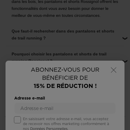
dans les bois, les pantalons et shorts Rossignol offrent les
fonctionnalités dont vous avez besoin pour donner le
meilleur de vous-même en toutes circonstances.
Que faut-il rechercher dans des pantalons et shorts
de trail running ?
Pourquoi choisir les pantalons et shorts de trail
running Rossignol ?
×
ABONNEZ-VOUS POUR
BÉNÉFICIER DE
15% DE RÉDUCTION !
Adresse e-mail
RETOURS GRATUITS
LIVRAISON STANDARD
sous 30 jours
à domicile ou en boutique
En saisissant votre adresse e-mail, vous acceptez
de recevoir nos offres marketing conformément à
nos
Données Personnelles
.