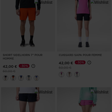
SHORT SIDELHORN 7" POUR
CUISSARD SAPA POUR FEMME
HOMME
-30%
42,00 €
-30%
42,00 €
Prix réduit de
à
60,00 €
Prix réduit de
à
60,00 €