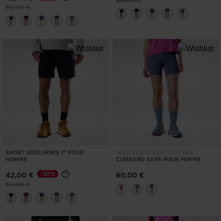
60,00 €
Prix réduit de
à
60,00 €
SHORT SIDELHORN 7" POUR
NOUVELLE COLLECTION SS26
HOMME
CUISSARD SAPA POUR FEMME
-30%
42,00 €
60,00 €
Prix réduit de
à
60,00 €