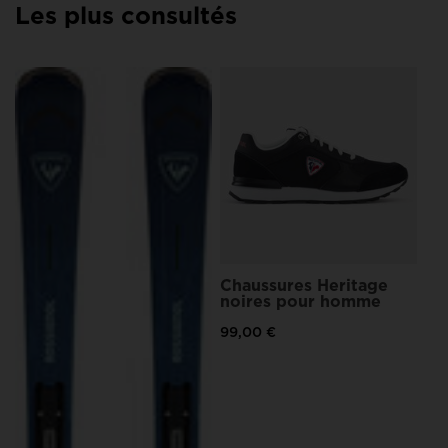
Les plus consultés
United
States
.
o
Bo
ma
39
Chaussures Heritage
noires pour homme
99,00 €