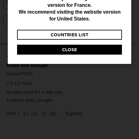
version for
France
.
are
We recommend visiting the website version
currently
for
United States
.
browsing
COUNTRIES LIST
the
website
CLOSE
version
for
France
.
We
recommend
visiting
the
website
version
for