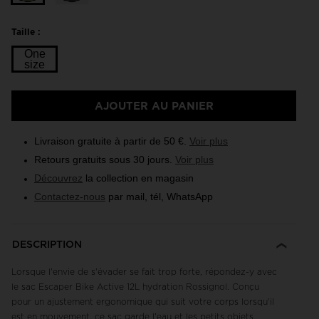
Taille :
One
size
Taille
AJOUTER AU PANIER
One
size
Livraison gratuite à partir de 50 €.
Voir plus
selected
Retours gratuits sous 30 jours.
Voir plus
Découvrez
la collection en magasin
Contactez-nous
par mail, tél, WhatsApp
DESCRIPTION
Lorsque l'envie de s'évader se fait trop forte, répondez-y avec
le sac Escaper Bike Active 12L hydration Rossignol. Conçu
pour un ajustement ergonomique qui suit votre corps lorsqu'il
est en mouvement, ce sac garde l'eau et les petits objets