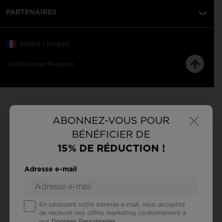
PARTENAIRES
France | français
©2026 Groupe Rossignol
×
ABONNEZ-VOUS POUR
BÉNÉFICIER DE
15% DE RÉDUCTION !
Adresse e-mail
En saisissant votre adresse e-mail, vous acceptez
de recevoir nos offres marketing conformément à
nos
Données Personnelles
.