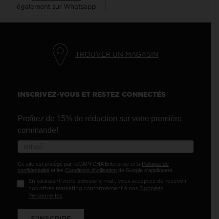
également sur Whatsapp
TROUVER UN MAGASIN
INSCRIVEZ-VOUS ET RESTEZ CONNECTÉS
Profitez de 15% de réduction sur votre première
commande!
Ce site est protégé par reCAPTCHA Enterprise et la
Politique de
confidentialité
et les
Conditions d'utilisation
de Google s'appliquent.
En saisissant votre adresse e-mail, vous acceptez de recevoir
nos offres marketing conformément à nos
Données
Personnelles
.
S'INSCRIRE