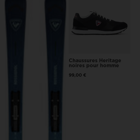
States
.
ma
39
Chaussures Heritage
noires pour homme
99,00 €