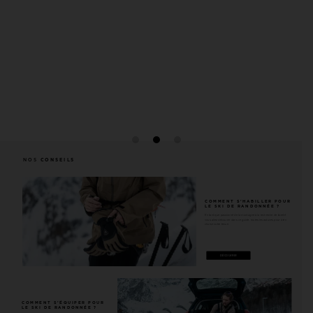
Utilisez le système de transport dédié pour ranger votre
casque lorsque vous n'en avez pas besoin
Compatible avec les skis
Les sangles externes permettent de passer rapidement à un
système de transport des skis en diagonale
Larges ouvertures
Ouverture large sur le dessus pour accéder facilement à
l'intérieur du sac
NOS
CONSEILS
COMMENT S'HABILLER POUR
LE SKI DE RANDONNÉE ?
En tant que passionné de la montagne à la recherche de liberté
vous allez découvrir dans ce guide, toutes les astuces pour bien
choisir votre tenue.
DÉCOUVRIR
COMMENT S'ÉQUIPER POUR
LE SKI DE RANDONNÉE ?