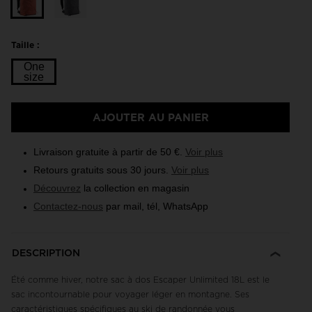
Taille :
One
size
Taille
AJOUTER AU PANIER
One
size
Livraison gratuite à partir de 50 €.
Voir plus
selected
Retours gratuits sous 30 jours.
Voir plus
Découvrez
la collection en magasin
Contactez-nous
par mail, tél, WhatsApp
DESCRIPTION
Été comme hiver, notre sac à dos Escaper Unlimited 18L est le
sac incontournable pour voyager léger en montagne. Ses
caractéristiques spécifiques au ski de randonnée vous