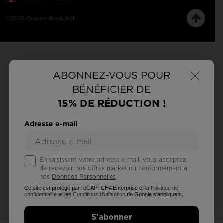
©2026 Groupe Rossignol
×
ABONNEZ-VOUS POUR
BÉNÉFICIER DE
15% DE RÉDUCTION !
Adresse e-mail
En saisissant votre adresse e-mail, vous acceptez
de recevoir nos offres marketing conformément à
nos
Données Personnelles
.
Ce site est protégé par reCAPTCHA Enterprise et la
Politique de
confidentialité
et les
Conditions d'utilisation
de Google s'appliquent.
S'abonner