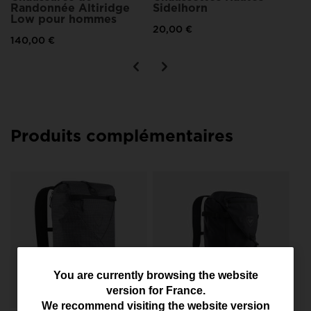
Randonnée Altiridge
Sidelhorn
Low pour hommes
20,00 €
140,00 €
Produits complémentaires
Sa
Es
12
You
You are currently browsing the website
version for
France
.
are
We recommend visiting the website version