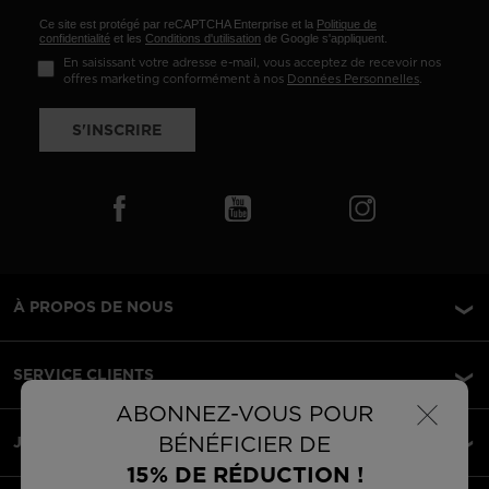
Ce site est protégé par reCAPTCHA Enterprise et la
Politique de
confidentialité
et les
Conditions d'utilisation
de Google s'appliquent.
En saisissant votre adresse e-mail, vous acceptez de recevoir nos
offres marketing conformément à nos
Données Personnelles
.
S'INSCRIRE
À PROPOS DE NOUS
SERVICE CLIENTS
×
ABONNEZ-VOUS POUR
BÉNÉFICIER DE
JURIDIQUE
15% DE RÉDUCTION !