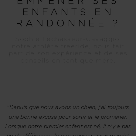
EMMENER SES
ENFANTS EN
RANDONNÉE ?
Sophie Lechasseur-Gavaggio,
notre athlète freeride, nous fait
part de son expérience et de ses
conseils en tant que mère.
"Depuis que nous avons un chien, j'ai toujours
une bonne excuse pour sortir et le promener.
Lorsque notre premier enfant est né, il n'y a pas
eu de différence. Je me souviens avoir marché