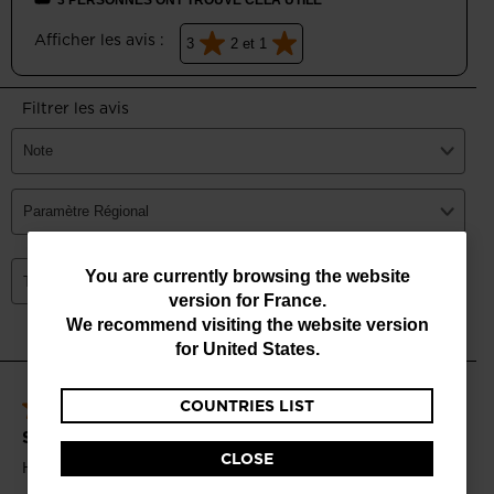
You
You are currently browsing the website
version for
France
.
are
We recommend visiting the website version
currently
for
United States
.
browsing
COUNTRIES LIST
the
website
CLOSE
version