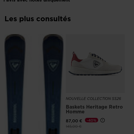
Les plus consultés
NO
Sn
Bl
ho
12
NOUVELLE COLLECTION SS26
Baskets Heritage Retro
Homme
87,00 €
-40%
Prix réduit de
à
145,00 €