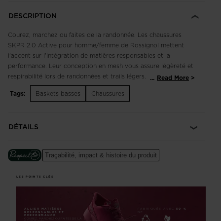
DESCRIPTION
Courez, marchez ou faites de la randonnée. Les chaussures
SKPR 2.0 Active pour homme/femme de Rossignol mettent
l'accent sur l'intégration de matières responsables et la
performance. Leur conception en mesh vous assure légèreté et
respirabilité lors de randonnées et trails légers. Elles sont
...
Read More
dotées de la technologie Sensor 3 vous offrant un confort
Tags:
Baskets basses
Chaussures
accru. Les crampons à angles multiples vous offrent une
accroche sûre. Notre emblématique logo coq met en valeur un
siècle d'héritage en montagne.
DÉTAILS
Priorité aux matériaux responsables
Fabriquée avec 50 % de matériaux biosourcés et/ou recyclés,
Traçabilité, impact & histoire du produit
cette chaussure a été fabriquée avec l'aide d'ACBC (Anything
Can Be Changed), un leader dans l'accompagnement des
LES POINTS CLÉS
entreprises du sport pour la conception de produits plus
responsables.
La semelle intermédiaire est composée à 45% de bio-EVA créé
ALLIER MATIÈRES
FABRIQUÉE AVEC
50 %
à base de déchets de l'industrie alimentaire (canne à sucre).
RESPONSABLES ET
DE
PERFORMANCE
COUREZ, MARCHEZ OU FAITES DE LA