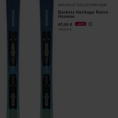
NOUVELLE COLLECTION SS26
Baskets Heritage Retro
Homme
87,00 €
-40%
Prix réduit de
à
145,00 €