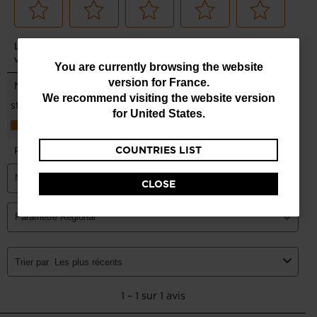
You
You are currently browsing the website
version for
France
.
are
We recommend visiting the website version
currently
for
United States
.
browsing
COUNTRIES LIST
the
website
CLOSE
version
for
France
.
We
recommend
visiting