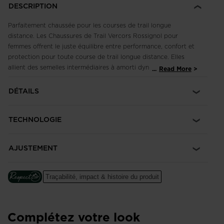
DESCRIPTION
Parfaitement chaussée pour les courses de trail longue
distance. Les Chaussures de Trail Vercors Rossignol pour
femmes offrent le juste équilibre entre performance, confort et
protection pour toute course de trail longue distance. Elles
allient des semelles intermédiaires à amorti dynamique à un
...
Read More
insert de protection et une tige de soutien ultralégère pour
des foulées sans effort où chaque pas est aussi aisé que le
DÉTAILS
premier. Notre semelle extérieure Duragrip Ultra intègre un
composé caoutchouc très endurant, avec des crampons de 4
TECHNOLOGIE
mm pour garantir une adhérence sur tous les terrains.
AJUSTEMENT
Traçabilité, impact & histoire du produit
Complétez votre look