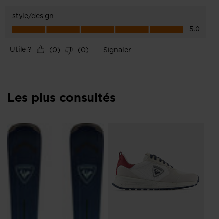
Les plus consultés
NO
Sn
Bl
ho
12