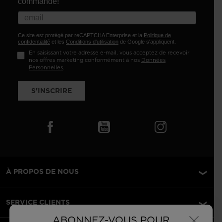
commande!
Ce site est protégé par reCAPTCHA Enterprise et la
Politique de
confidentialité
et les
Conditions d'utilisation
de Google s'appliquent.
En saisissant votre adresse e-mail, vous acceptez de recevoir
nos offres marketing conformément à nos
Données
Personnelles
.
S'INSCRIRE
À PROPOS DE NOUS
SERVICE CLIENTS
×
ABONNEZ-VOUS POUR