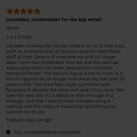
the
website
version
for
United
States
.