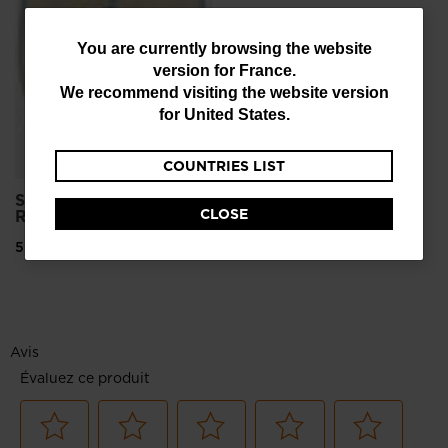
You
You are currently browsing the website
version for
France
.
are
We recommend visiting the website version
currently
for
United States
.
browsing
COUNTRIES LIST
the
website
SPLITBOARD
CLOSE
ROSSIGNOL ESCAPER
version
570,00 €
for
France
.
We
recommend
visiting
the
website