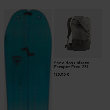
Fit haute performance
La languette en trois parties épouse la forme du pied pour un
fit et un confort de haut niveau.
Flex souple assurant un bon maintien
La coque articulée permet aux parties supérieure et inférieure
de bouger indépendamment pour un flex progressif et
homogène.
Chausson au maintien efficace
Le harnais talon à trois points renforce le maintien de la
Sac à dos unisexe
cheville et du talon à l'intérieur du chausson.
Escaper Free 25L
125,00 €
Le confort d'un fit personnalisable
Le chausson thermoformable isolant offre une customisation
aisée, un confort personnalisé et une réduction de la perte de
chaleur.
Amorti longue durée
Fabriquée à 52 % à partir de matériaux recyclés, l'assise