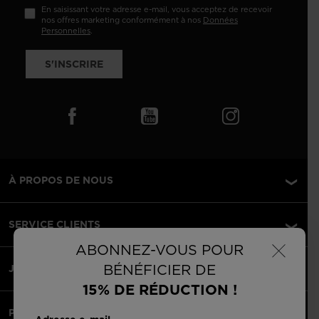
En saisissant votre adresse e-mail, vous acceptez de recevoir
nos offres marketing conformément à nos
Données
Personnelles
.
S'INSCRIRE
À PROPOS DE NOUS
SERVICE CLIENTS
×
ABONNEZ-VOUS POUR
BÉNÉFICIER DE
JURIDIQUE
15% DE RÉDUCTION !
PAIEMENTS ACCEPTÉS