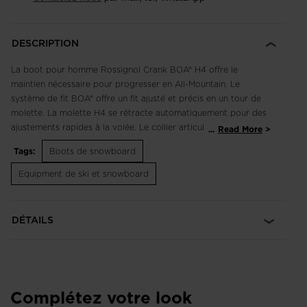
DESCRIPTION
La boot pour homme Rossignol Crank BOA® H4 offre le
maintien nécessaire pour progresser en All-Mountain. Le
système de fit BOA® offre un fit ajusté et précis en un tour de
molette. La molette H4 se rétracte automatiquement pour des
ajustements rapides à la volée. Le collier articulé rigide vient
...
Read More
compléter le flex souple de cette boot destinée à vous faire
Tags:
Boots de snowboard
progresser. Le chausson thermoformable garde le pied au
chaud et permet de personnaliser le fit autour de la forme de
Equipment de ski et snowboard
votre pied. Le système laçage escamoté réduit son usure,
tandis que la semelle externe en caoutchouc accroît la
longévité et offre une adhérence fiable sur la board et sur le
DÉTAILS
sol.
Microréglage
Le système de fit BOA® permet un microréglage du laçage
pour un fit et un maintien irréprochables adaptés à votre style
Complétez votre look
et aux conditions de glisse.