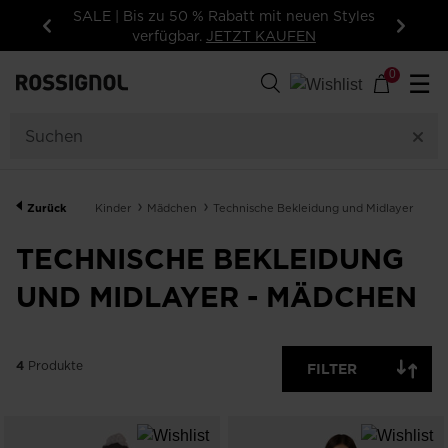
SALE | Bis zu 50 % Rabatt mit neuen Styles
verfügbar.
JETZT KAUFEN
Zurück
Weiter
4
Produkte
0
☰
GRÖSSEN
PREIS
Zurück
Kinder
Mädchen
Technische Bekleidung und Midlayer
FARBE
TECHNISCHE BEKLEIDUNG
NUR
VERFÜGBARE
UND MIDLAYER - MÄDCHEN
OFF
ARTIKEL
ANZEIGEN
4
Produkte
FILTER
LÖSCHEN
ANWENDEN