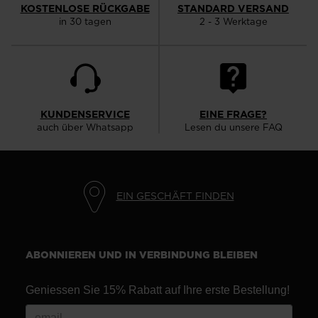
KOSTENLOSE RÜCKGABE
STANDARD VERSAND
website
in 30 tagen
2 - 3 Werktage
version
for
United
States
.
KUNDENSERVICE
EINE FRAGE?
auch über Whatsapp
Lesen du unsere FAQ
EIN GESCHÄFT FINDEN
ABONNIEREN UND IN VERBINDUNG BLEIBEN
Geniessen Sie 15% Rabatt auf Ihre erste Bestellung!