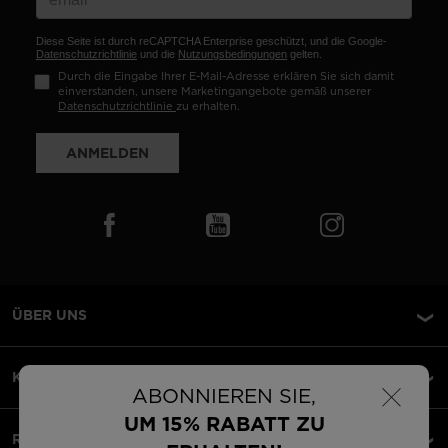
Diese Seite ist durch reCAPTCHA Enterprise geschützt, und die Google-
Datenschutzrichtlinie
und die
Nutzungsbedingungen
gelten.
Durch die Eingabe Ihrer E-Mail-Adresse erklären Sie sich damit
einverstanden, unsere Marketingangebote gemäß unserer
Datenschutzrichtlinie
zu erhalten.
ANMELDEN
ÜBER UNS
×
KUNDENSERVICE
ABONNIEREN SIE,
UM 15% RABATT ZU
RECHTLICHES