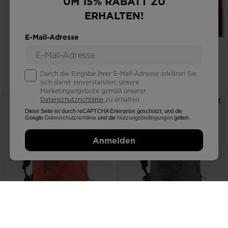
UM 15% RABATT ZU
ERHALTEN!
E-Mail-Adresse
UNISEX RACING SKIER HERO
ATHLETE GS 170-185 R22
800,00 €
Durch die Eingabe Ihrer E-Mail-Adresse erklären Sie
sich damit einverstanden, unsere
Marketingangebote gemäß unserer
Datenschutzrichtlinie
zu erhalten.
Diese Seite ist durch reCAPTCHA Enterprise geschützt, und die
Google-
Datenschutzrichtlinie
und die
Nutzungsbedingungen
gelten.
Anmelden
UNISEX TASCHE ESCAPER
UNISEX TASCHE ESCAPER
UNLIMITED 18L
UNLIMITED 18L