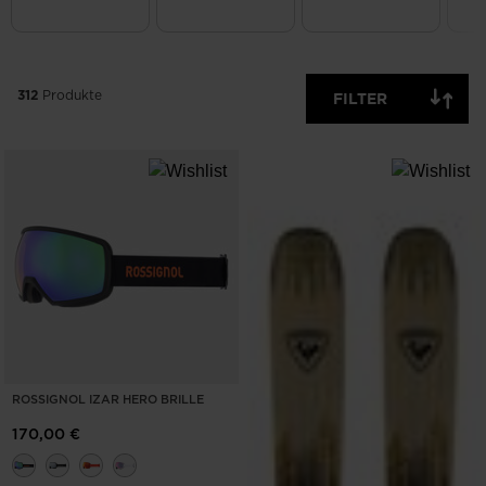
VERFÜGBARE
P
OFF
ARTIKEL
ANZEIGEN
312
Produkte
FILTER
LÖSCHEN
ANWENDEN
ROSSIGNOL IZAR HERO BRILLE
170,00 €