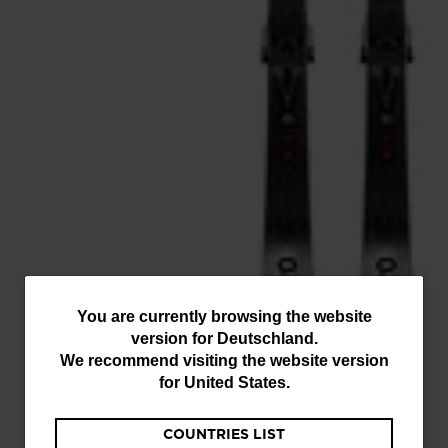
You
You are currently browsing the website
version for
Deutschland
.
are
We recommend visiting the website version
currently
for
United States
.
browsing
COUNTRIES LIST
the