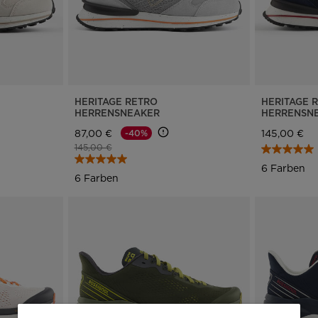
HERITAGE RETRO
HERITAGE 
HERRENSNEAKER
HERRENSN
87,00 €
145,00 €
-40%
Preis reduziert von
auf
145,00 €
6 Farben
6 Farben