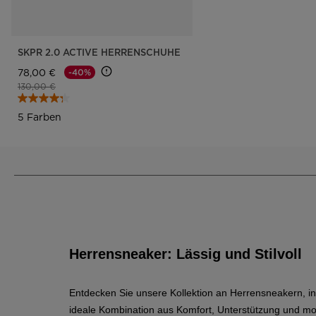
SKPR 2.0 ACTIVE HERRENSCHUHE
78,00 €
-40%
Preis reduziert von
auf
130,00 €
5 Farben
Herrensneaker: Lässig und Stilvoll
Entdecken Sie unsere Kollektion an Herrensneakern, in d
ideale Kombination aus Komfort, Unterstützung und mo