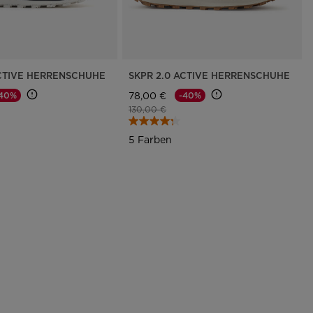
ACTIVE HERRENSCHUHE
SKPR 2.0 ACTIVE HERRENSCHUHE
78,00 €
-40%
-40%
rt von
Preis reduziert von
auf
130,00 €
5 Farben