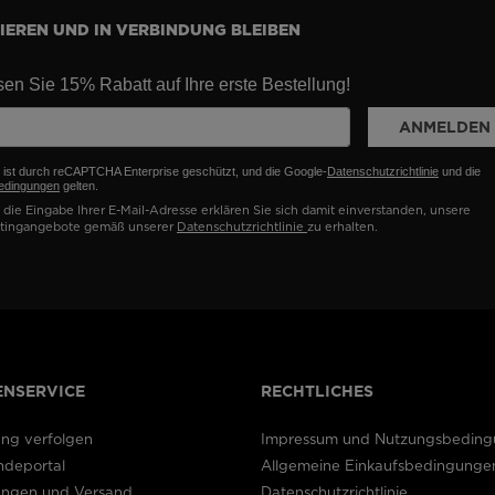
EREN UND IN VERBINDUNG BLEIBEN
en Sie 15% Rabatt auf Ihre erste Bestellung!
ANMELDEN
e ist durch reCAPTCHA Enterprise geschützt, und die Google-
Datenschutzrichtlinie
und die
edingungen
gelten.
die Eingabe Ihrer E-Mail-Adresse erklären Sie sich damit einverstanden, unsere
tingangebote gemäß unserer
Datenschutzrichtlinie
zu erhalten.
NSERVICE
RECHTLICHES
ung verfolgen
Impressum und Nutzungsbedin
ndeportal
Allgemeine Einkaufsbedingunge
lungen und Versand
Datenschutzrichtlinie