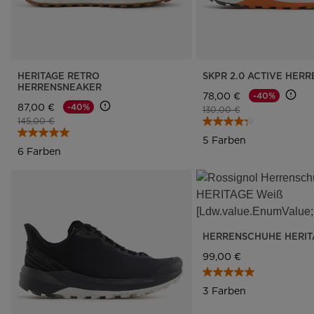
HERITAGE RETRO
SKPR 2.0 ACTIVE HER
HERRENSNEAKER
78,00 €
-40%
87,00 €
-40%
Preis reduziert von
auf
130,00 €
Preis reduziert von
auf
145,00 €
5 Farben
6 Farben
HERRENSCHUHE HERITA
99,00 €
3 Farben