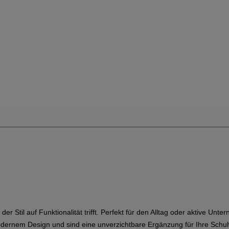
the
website
version
for
United
States
.
er Stil auf Funktionalität trifft. Perfekt für den Alltag oder aktive Un
dernem Design und sind eine unverzichtbare Ergänzung für Ihre Schuh