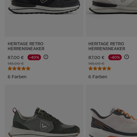
HERITAGE RETRO
HERITAGE RETRO
HERRENSNEAKER
HERRENSNEAKER
87,00 €
87,00 €
-40%
-40%
Preis reduziert von
auf
Preis reduziert von
auf
145,00 €
145,00 €
6 Farben
6 Farben