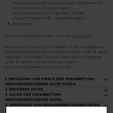
Gewinnspielen oder Veranstaltungen teilnehmen, die
von ROSSIGNOL und/oder seinen
Tochtergesellschaften organisiert werden
(zusammenfassend die „Dienstleistungen“).
Ihre Rechte.
Unsere Kontaktdaten finden Sie unter
Impressum
.
Besondere Anmerkung: Die Website ist für die allgemeine
Öffentlichkeit bestimmt und nicht an Kinder unter 16 Jahre
gerichtet. Wir richten uns nicht wissentlich an Personen
unter 16 Jahren und sammeln auch keine
personenbezogenen Daten von ihnen.
1. ERFASSUNG UND ZWECK DER VERARBEITUNG
PERSONENBEZOGENER DATEN DURCH
2. ERHOBENE DATEN
3. DAUER DER VERARBEITUNG
PERSONENBEZOGENER DATEN
4. EMPFÄNGER VON PERSONENBEZOGENEN DATEN
5. SICHERHEIT