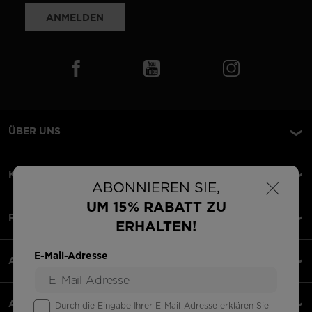
ANMELDEN
ÜBER UNS
×
KUNDENSERVICE
ABONNIEREN SIE,
UM 15% RABATT ZU
RECHTLICHES
ERHALTEN!
E-Mail-Adresse
AKZEPTIERTE ZAHLUNGEN
APPS
Durch die Eingabe Ihrer E-Mail-Adresse erklären Sie