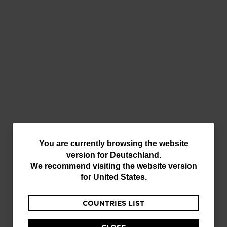
Technische Bekleidung
und Midlayer
Zubehör
You
You are currently browsing the website
version for
Deutschland
.
are
We recommend visiting the website version
currently
for
United States
.
browsing
COUNTRIES LIST
the
Ausrüstung
website