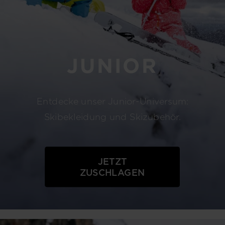
JUNIOR
Entdecke unser Junior-Universum:
Skibekleidung und Skizubehör.
JETZT
ZUSCHLAGEN