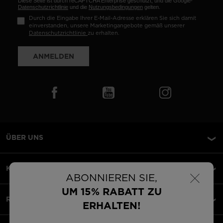
Diese Seite ist durch reCAPTCHA Enterprise geschützt, und die Google-
Datenschutzrichtlinie
und die
Nutzungsbedingungen
gelten.
Durch die Eingabe Ihrer E-Mail-Adresse erklären Sie sich damit
einverstanden, unsere Marketingangebote gemäß unserer
Datenschutzrichtlinie
zu erhalten.
ANMELDEN
ÜBER UNS
×
KUNDENSERVICE
ABONNIEREN SIE,
UM 15% RABATT ZU
RECHTLICHES
ERHALTEN!