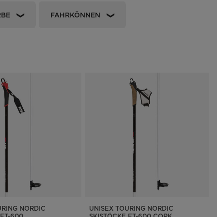
Finden Sie ein Store
RBE
FAHRKÖNNEN
On Piste app
URING NORDIC
UNISEX TOURING NORDIC
 FT-600
SKISTÖCKE FT-600 CORK