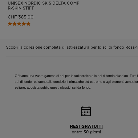
UNISEX NORDIC SKIS DELTA COMP
R-SKIN STIFF
CHF 385,00
Scopri la collezione completa di attrezzatura per lo sci di fondo Rossig
Offriamo una vasta gamma di sci per lo sci nordico e lo sci di fondo classico. Tutti i no
sci di fondo resistono alle condizioni climatiche più estreme e agli elementi atmosfe
esitare: acquista subito questi classici sci da fondo.
RESI GRATUITI
entro 30 giorni