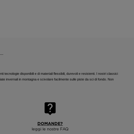
ecnologie disponibili e di materiali flessibili, durevoli e resistenti. I nostri classici
iate invernali in montagna e scivolare facilmente sulle piste da sci di fondo. Non
DOMANDE?
leggi le nostre FAQ