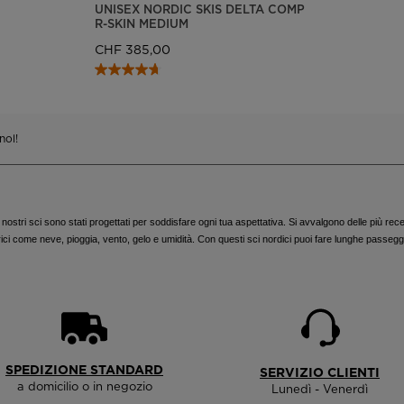
UNISEX NORDIC SKIS DELTA COMP
R-SKIN MEDIUM
CHF 385,00
nol!
stri sci sono stati progettati per soddisfare ogni tua aspettativa. Si avvalgono delle più recenti t
rici come neve, pioggia, vento, gelo e umidità. Con questi sci nordici puoi fare lunghe passegg
SPEDIZIONE STANDARD
SERVIZIO CLIENTI
a domicilio o in negozio
Lunedì - Venerdì