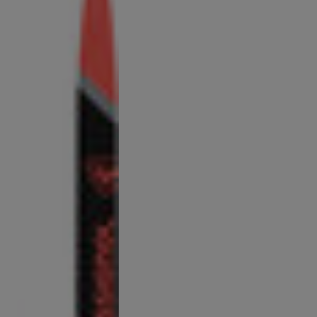
Boutiques
Outlet
Trova un negozio
App On Piste