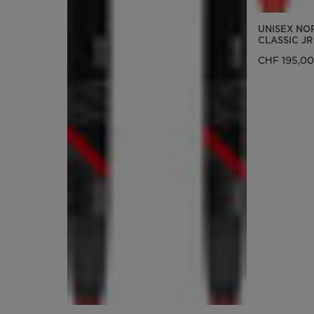
version
UNISEX NO
CLASSIC JR
for
CHF 195,0
United
States
.