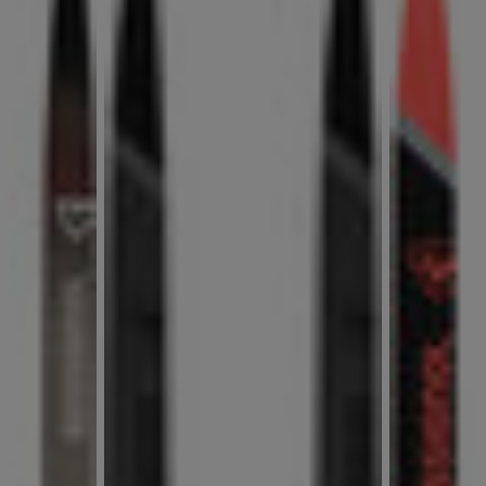
accessori
rso nordico
Tracciabilità dei prodotti
Racing
Zaini e valigie
rso sci alpinismo
Sci con difetto estetico
Bici
board
Upcycled products
On Piste
li di
100.000 alberi entro il
enzione
2030