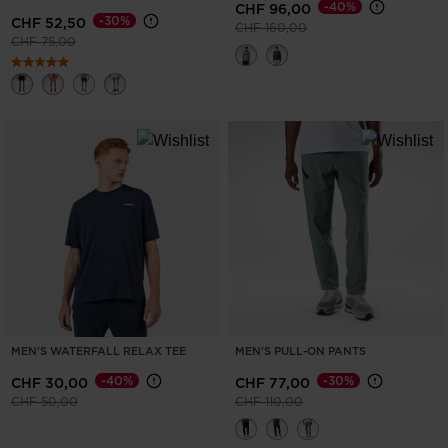
-40%
CHF 96,00
version
-30%
CHF 52,50
Prezzo ridotto da
a
CHF 160,00
for
Prezzo ridotto da
a
CHF 75,00
United
States
.
MEN'S WATERFALL RELAX TEE
MEN'S PULL-ON PANTS
-40%
-30%
CHF 30,00
CHF 77,00
Prezzo ridotto da
a
Prezzo ridotto da
a
CHF 50,00
CHF 110,00