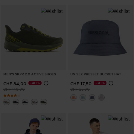
MEN'S SKPR 2.0 ACTIVE SHOES
UNISEX PRESSET BUCKET HAT
-40%
-30%
CHF 84,00
CHF 17,50
Prezzo ridotto da
a
Prezzo ridotto da
a
CHF 140,00
CHF 25,00