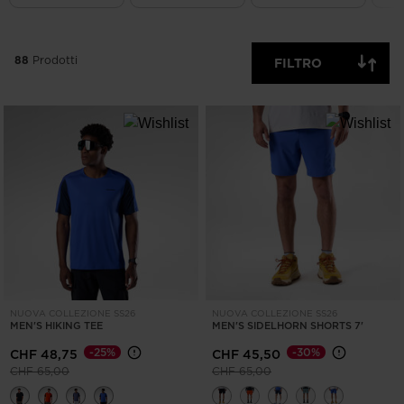
CANCELLA
APPLICA
88
Prodotti
FILTRO
NUOVA COLLEZIONE SS26
NUOVA COLLEZIONE SS26
MEN'S HIKING TEE
MEN'S SIDELHORN SHORTS 7'
-25%
-30%
CHF 48,75
CHF 45,50
Prezzo ridotto da
a
Prezzo ridotto da
a
CHF 65,00
CHF 65,00