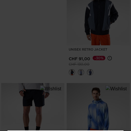
UNISEX RETRO JACKET
-30%
CHF 91,00
Prezzo ridotto da
a
CHF 130,00