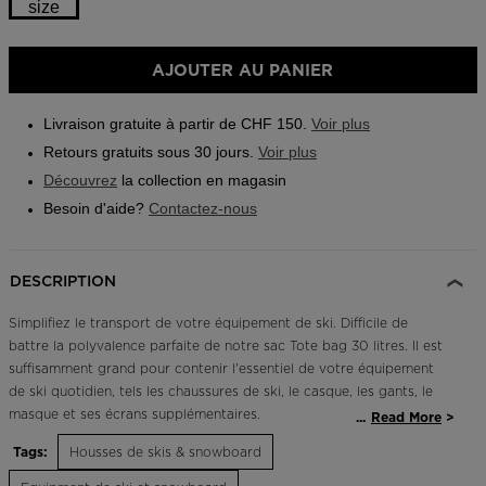
size
Outlet
Taille
Trouvez un magasin
AJOUTER AU PANIER
One
Application On Piste
size
Livraison gratuite à partir de CHF 150.
Voir plus
selected
Retours gratuits sous 30 jours.
Voir plus
Découvrez
la collection en magasin
Besoin d'aide?
Contactez-nous
DESCRIPTION
Simplifiez le transport de votre équipement de ski. Difficile de
battre la polyvalence parfaite de notre sac Tote bag 30 litres. Il est
suffisamment grand pour contenir l'essentiel de votre équipement
de ski quotidien, tels les chaussures de ski, le casque, les gants, le
masque et ses écrans supplémentaires.
...
Read More
Tags:
Housses de skis & snowboard
Par extention d'usage, il peut etre utilisé au quotidien ; pour
transporter un ordinateur et divers accessoires.