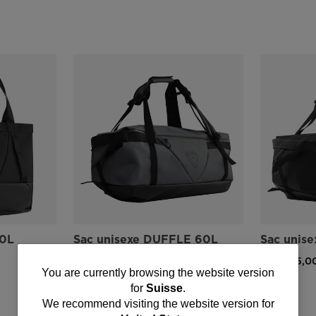
30L
Sac unisexe DUFFLE 60L
Sac unis
CHF 145,00
CHF 145,0
You
You are currently browsing the website version
for
Suisse
.
are
We recommend visiting the website version for