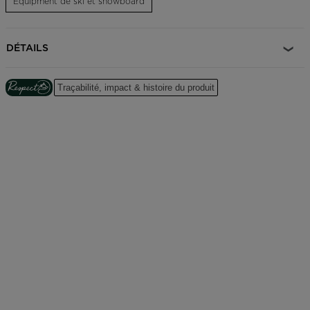
Equipment de ski et snowboard
Les matériaux imperméables et résistants et son tissu imperméable
protègent vos affaires de la pluie et de la neige. La bandoulière
DÉTAILS
offre différentes options de transport.
Résistant et imperméable
Traçabilité, impact & histoire du produit
Construction en polyester entièrement imperméable pour protéger
de la pluie, de la neige et de l'eau
Matériaux recyclés
Produit fabriqué à partir de polyester recyclé afin de réduire
l'utilisation de matières premières