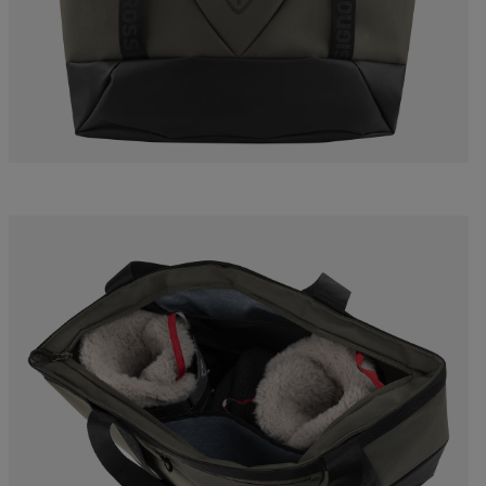
accessoires
rs Nordique
Traçabilité des produits
Racing
Sacs, sacs à dos et sacs
de voyage
rs ski de
Skis avec défaut
Vélos
onnée
d'aspect
On Piste
board
Produits upcyclés
ls d'entretien
100 000 arbres d’ici
2030