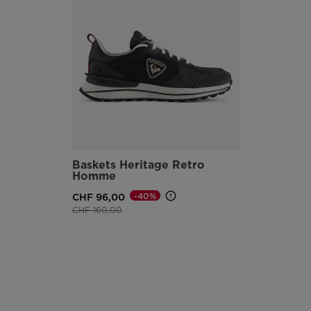
Baskets Heritage Retro
Homme
-40%
CHF 96,00
Prix réduit de
à
CHF 160,00