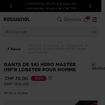
LIVRAISON GRATUITE pour les
commandes de plus de CHF 150
Précédent
Suivant
0
☰
OUTLET
Homme
Accessoires
Gants de ski Hero Master IMP'R Lobster
Retour
pour homme
GANTS DE SKI HERO MASTER
IMP'R LOBSTER POUR HOMME
Pour ajouter un produit à la liste de souhaits, veuillez sélectionner une
-30%
CHF 70,00
taille
Prix
à
CHF 100,00
réduit
Write a review
de