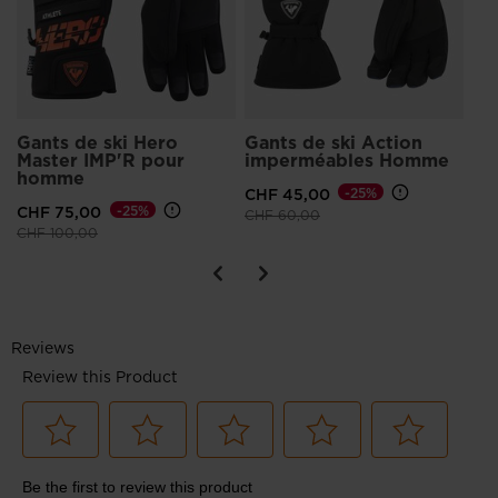
Gants de ski Hero
Gants de ski Action
Master IMP'R pour
imperméables Homme
homme
CHF 45,00
-25%
CHF 75,00
-25%
Prix réduit de
à
CHF 60,00
Prix réduit de
à
CHF 100,00