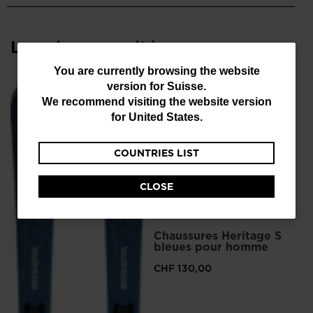
Les plus consultés
You
You are currently browsing the website
version for
Suisse
.
are
We recommend visiting the website version
currently
for
United States
.
browsing
COUNTRIES LIST
the
website
CLOSE
version
for
Chaussures Heritage S
Ba
Suisse
.
bleues pour homme
H
We
CHF 130,00
CH
recommend
Prix
CHF
visiting