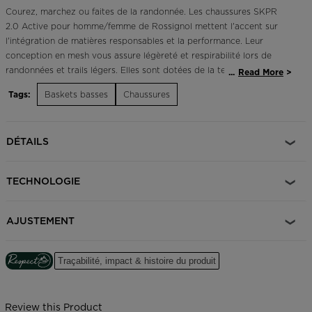
Courez, marchez ou faites de la randonnée. Les chaussures SKPR
2.0 Active pour homme/femme de Rossignol mettent l'accent sur
l'intégration de matières responsables et la performance. Leur
conception en mesh vous assure légèreté et respirabilité lors de
randonnées et trails légers. Elles sont dotées de la technologie
...
Read More
Sensor 3 vous offrant un confort accru. Les crampons à angles
Tags:
Baskets basses
Chaussures
multiples vous offrent une accroche sûre. Notre emblématique logo
coq met en valeur un siècle d'héritage en montagne.
DÉTAILS
Priorité aux matériaux responsables
Fabriquée avec 50 % de matériaux biosourcés et/ou recyclés, cette
chaussure a été fabriquée avec l'aide d'ACBC (Anything Can Be
TECHNOLOGIE
Changed), un leader dans l'accompagnement des entreprises du
sport pour la conception de produits plus responsables.
La semelle intermédiaire est composée à 45% de bio-EVA créé à
AJUSTEMENT
base de déchets de l'industrie alimentaire (canne à sucre).
La tige contient 100% de polyester recyclé provenant de bouteilles
en plastique déjà utilisées.
Traçabilité, impact & histoire du produit
La semelle extérieure contient 25% de caoutchouc recyclé à partir
de déchets d'usine.
Amélioration du confort du pied