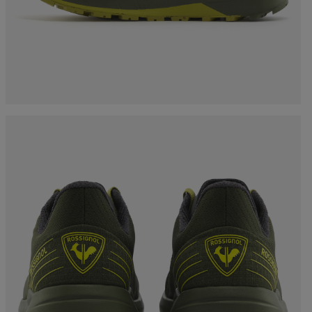
accessoires
rs Nordique
Traçabilité des produits
Racing
Sacs, sacs à dos et sacs
de voyage
rs ski de
Skis avec défaut
Vélos
onnée
d'aspect
On Piste
board
Produits upcyclés
ls d'entretien
100 000 arbres d’ici
2030