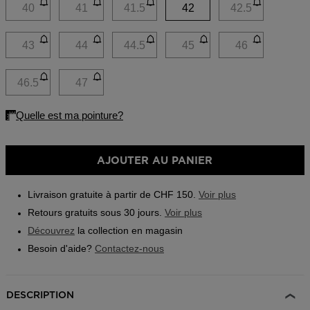
link.
40
41
41.5
42
42.5
Outlet
Trouvez un magasin
43
44
44.5
45
46
Application On Piste
46.5
47
AJOUTER AU PANIER
Livraison gratuite à partir de CHF 150.
Voir plus
Retours gratuits sous 30 jours.
Voir plus
Découvrez
la collection en magasin
Besoin d'aide?
Contactez-nous
DESCRIPTION