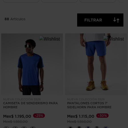
ELIMINAR
APLICAR
88
Artículos
FILTRAR
NUEVA COLECCIÓN SS26
NUEVA COLECCIÓN SS26
CAMISETA DE SENDERISMO PARA
PANTALONES CORTOS 7'
HOMBRE
SIDELHORN PARA HOMBRE
-25%
-30%
Mex$ 1.195,00
Mex$ 1.115,00
Precio reducido de
a
Precio reducido de
a
Mex$ 1.593,00
Mex$ 1.593,00