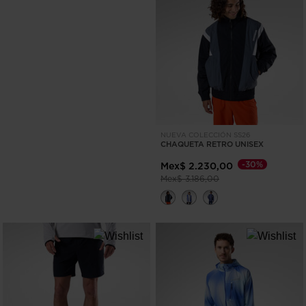
NUEVA COLECCIÓN SS26
CHAQUETA RETRO UNISEX
-30%
Mex$ 2.230,00
Precio reducido de
a
Mex$ 3.186,00