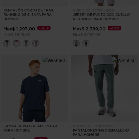
the
website
PANTALÓN CORTO DE TRAIL
NUEVA COLECCIÓN SS26
RUNNING DE 5' SAPA PARA
JERSEY DE PUNTO CON CUELLO
version
HOMBRE
REDONDO PARA HOMBRE
for
-30%
-40%
Mex$ 1.293,00
Mex$ 2.389,00
Precio reducido de
a
Precio reducido de
a
Mex$ 1.848,00
Mex$ 3.982,00
United
States
.
CAMISETA WATERFALL RELAX
NUEVA COLECCIÓN SS26
PARA HOMBRE
PANTALONES SIN CREMALLERA
PARA HOMBRE