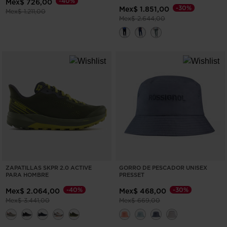
-40%
Mex$ 726,00
-30%
Mex$ 1.851,00
Precio reducido de
a
Mex$ 1.211,00
Precio reducido de
a
Mex$ 2.644,00
ZAPATILLAS SKPR 2.0 ACTIVE
GORRO DE PESCADOR UNISEX
PARA HOMBRE
PRESSET
-40%
-30%
Mex$ 2.064,00
Mex$ 468,00
Precio reducido de
a
Precio reducido de
a
Mex$ 3.441,00
Mex$ 669,00