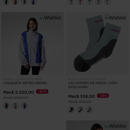
NUEVA COLECCIÓN SS26
NUEVA COLECCIÓN SS26
CHAQUETA RETRO UNISEX
CALCETINES DE MEDIA CAÑA
SIDELHORN
-30%
Mex$ 2.230,00
-25%
Mex$ 358,00
Precio reducido de
a
Mex$ 3.186,00
Precio reducido de
a
Mex$ 478,00