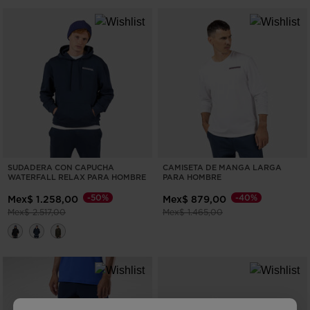
SUDADERA CON CAPUCHA
CAMISETA DE MANGA LARGA
WATERFALL RELAX PARA HOMBRE
PARA HOMBRE
-50%
-40%
Mex$ 1.258,00
Mex$ 879,00
Precio reducido de
a
Precio reducido de
a
Mex$ 2.517,00
Mex$ 1.465,00