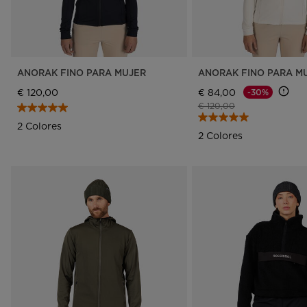
ANORAK FINO PARA MUJER
ANORAK FINO PARA M
€ 120,00
€ 84,00
-30%
Precio reducido de
a
€ 120,00
2 Colores
2 Colores