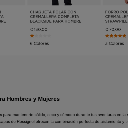
version
for
N
CHAQUETA POLAR CON
FORRO POL
TA
CREMALLERA COMPLETA
CREMALLER
United
BRE
BLACKSIDE PARA HOMBRE
STRAWPILE
€ 130,00
€ 70,00
States
.
6 Colores
3 Colores
ara Hombres y Mujeres
s para mantenerte cálido, seco y cómodo durante tus aventuras en la 
as capas de Rossignol ofrecen la combinación perfecta de aislamiento y t