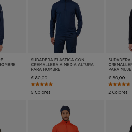
Ropa y accesorios
Esquí Esencial
rso nórdico
Racing
Bolsas, mochilas y
Producción Responsable
maletas
rso esquí de
Bicicletas
sía
Esquís con defectos
On Piste
estéticos
board
Upcycled products
jos de
nimiento
100 000 árboles para
2030
DE
SUDADERA ELÁSTICA CON
SUDADERA 
HOMBRE
CREMALLERA A MEDIA ALTURA
CREMALLER
PARA HOMBRE
PARA MUJE
€ 80,00
€ 80,00
5 Colores
2 Colores