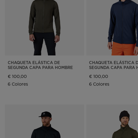
Esquí alpino
Zapatos
The Super project
Zapatos
Unive
Fijaciones LOOK
Diseñado por JC de
Unive
Castelbajac
trave
Freeride
Sender Free 110 Edición
Snow
HERO - Racing
Limitada
Conse
Esquí nórdico
Fijaciones Look
mante
Signature
Snowboard
Esquí de travesía
CHAQUETA ELÁSTICA DE
CHAQUETA ELÁSTICA 
SEGUNDA CAPA PARA HOMBRE
SEGUNDA CAPA PARA 
€ 100,00
€ 100,00
6 Colores
6 Colores