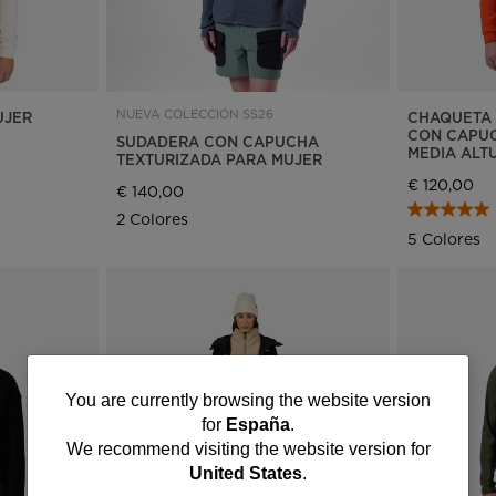
NUEVA COLECCIÓN SS26
UJER
CHAQUETA 
CON CAPUC
SUDADERA CON CAPUCHA
MEDIA ALT
TEXTURIZADA PARA MUJER
€ 120,00
€ 140,00
2 Colores
5 Colores
You
You are currently browsing the website version
for
España
.
are
We recommend visiting the website version for
United States
.
currently