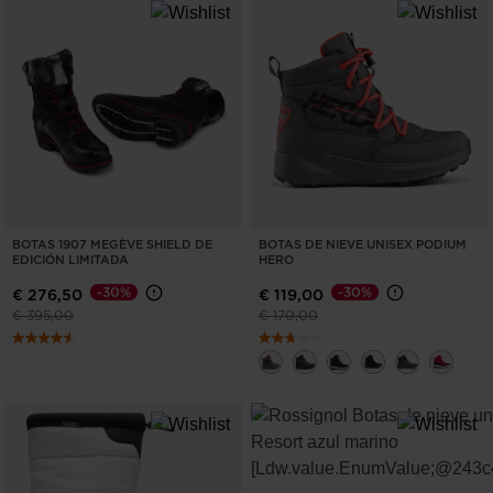
BOTAS 1907 MEGÈVE SHIELD DE
BOTAS DE NIEVE UNISEX PODIUM
EDICIÓN LIMITADA
HERO
-30%
-30%
€ 276,50
€ 119,00
Precio reducido de
a
Precio reducido de
a
€ 395,00
€ 170,00