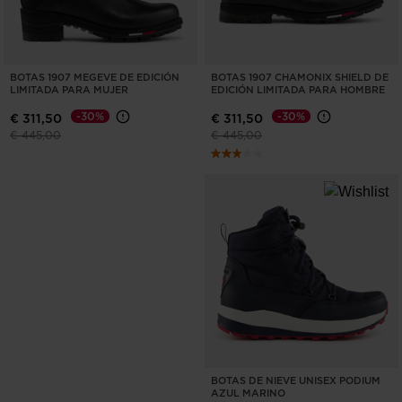
BOTAS 1907 MEGEVE DE EDICIÓN
BOTAS 1907 CHAMONIX SHIELD DE
LIMITADA PARA MUJER
EDICIÓN LIMITADA PARA HOMBRE
-30%
-30%
€ 311,50
€ 311,50
Precio reducido de
a
Precio reducido de
a
€ 445,00
€ 445,00
BOTAS DE NIEVE UNISEX PODIUM
AZUL MARINO