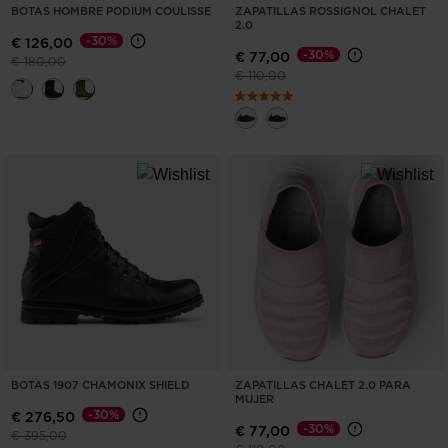
for
BOTAS HOMBRE PODIUM COULISSE
ZAPATILLAS ROSSIGNOL CHALET
2.0
United
-30%
€ 126,00
-30%
€ 77,00
States
.
Precio reducido de
a
€ 180,00
Precio reducido de
a
€ 110,00
BOTAS 1907 CHAMONIX SHIELD
ZAPATILLAS CHALET 2.0 PARA
MUJER
-30%
€ 276,50
-30%
€ 77,00
Precio reducido de
a
€ 395,00