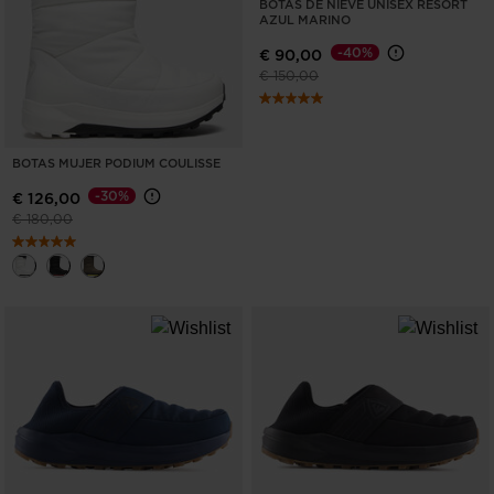
BOTAS DE NIEVE UNISEX RESORT
AZUL MARINO
-40%
€ 90,00
Precio reducido de
a
€ 150,00
BOTAS MUJER PODIUM COULISSE
-30%
€ 126,00
Precio reducido de
a
€ 180,00