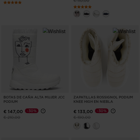
Precio reducido de
a
€ 110,00
BOTAS DE CAÑA ALTA MUJER JCC
ZAPATILLAS ROSSIGNOL PODIUM
PODIUM
KNEE HIGH EN NIEBLA
-30%
-30%
€ 147,00
€ 133,00
Precio reducido de
a
Precio reducido de
a
€ 210,00
€ 190,00