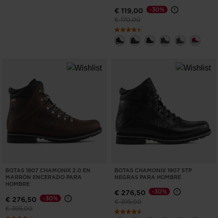
-30%
€ 119,00
Precio reducido de
a
€ 170,00
BOTAS 1907 CHAMONIX 2.0 EN
BOTAS CHAMONIX 1907 STP
MARRÓN ENCERADO PARA
NEGRAS PARA HOMBRE
HOMBRE
-30%
€ 276,50
-30%
€ 276,50
Precio reducido de
a
€ 395,00
Precio reducido de
a
€ 395,00