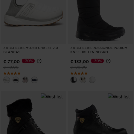
ZAPATILLAS MUJER CHALET 2.0
ZAPATILLAS ROSSIGNOL PODIUM
BLANCAS
KNEE HIGH EN NEGRO
-30%
-30%
€ 77,00
€ 133,00
Precio reducido de
a
Precio reducido de
a
€ 110,00
€ 190,00