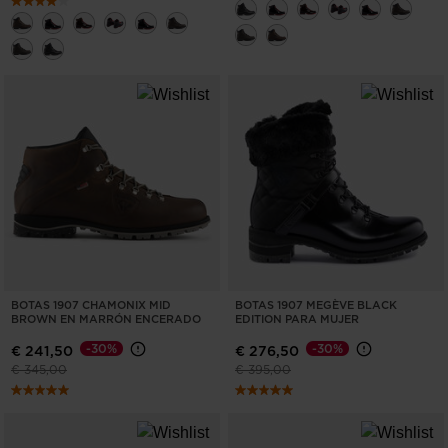
BOTAS 1907 CHAMONIX MID
BOTAS 1907 MEGÈVE BLACK
BROWN EN MARRÓN ENCERADO
EDITION PARA MUJER
-30%
-30%
€ 241,50
€ 276,50
Precio reducido de
a
Precio reducido de
a
€ 345,00
€ 395,00