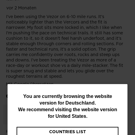
You
You are currently browsing the website
version for
Deutschland
.
are
We recommend visiting the website version
currently
for
United States
.
browsing
COUNTRIES LIST
the