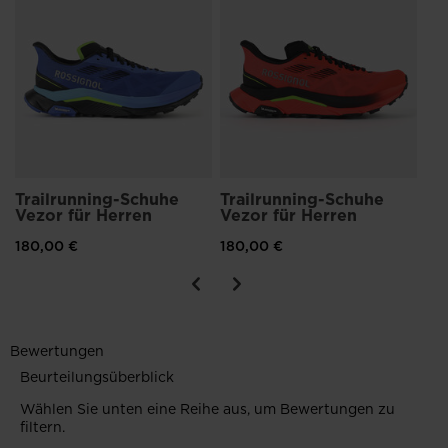
Ve
um den Verbrauch von Rohstoffen zu reduzieren und das
Sc
Leistungsniveau des Schuhs zu maximieren
14
Trailrunning-Schuhe
Trailrunning-Schuhe
Vezor für Herren
Vezor für Herren
180,00 €
180,00 €