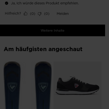
Am häufgisten angeschaut
19
ST
39