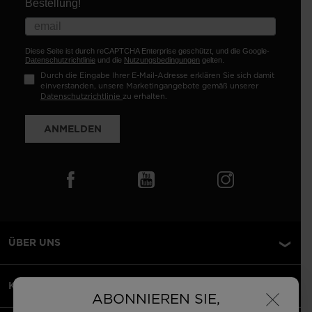
Bestellung!
Diese Seite ist durch reCAPTCHA Enterprise geschützt, und die Google-
Datenschutzrichtlinie
und die
Nutzungsbedingungen
gelten.
Durch die Eingabe Ihrer E-Mail-Adresse erklären Sie sich damit
einverstanden, unsere Marketingangebote gemäß unserer
Datenschutzrichtlinie
zu erhalten.
ANMELDEN
ÜBER UNS
×
KUNDENSERVICE
ABONNIEREN SIE,