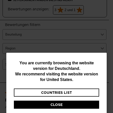
You
You are currently browsing the website
version for
Deutschland
.
are
We recommend visiting the website version
currently
for
United States
.
browsing
COUNTRIES LIST
the
website
CLOSE
version