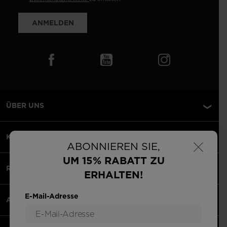
ANMELDEN
ÜBER UNS
×
KUNDENSERVICE
ABONNIEREN SIE,
UM 15% RABATT ZU
RECHTLICHES
ERHALTEN!
E-Mail-Adresse
AKZEPTIERTE ZAHLUNGEN