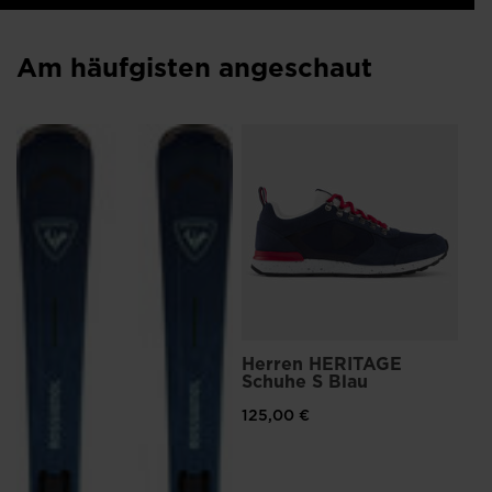
Am häufgisten angeschaut
He
He
87
Prei
145
Herren HERITAGE
Schuhe S Blau
125,00 €