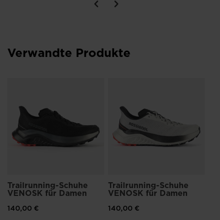
Ausgewogener Komfort und Leistung
28 Millimeter Heel Stack und 6 Millimeter Drop Design bieten
einen ausgewogenen Unterschied zwischen Zehen und Ferse
für eine großartige Mischung aus Komfort und Leistung
Verwandte Produkte
Tr
VE
14
Trailrunning-Schuhe
Trailrunning-Schuhe
VENOSK für Damen
VENOSK für Damen
140,00 €
140,00 €