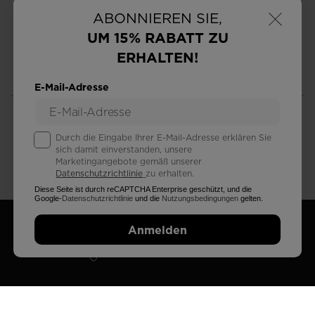
×
ABONNIEREN SIE,
UM 15% RABATT ZU
ERHALTEN!
KOSTENLOSE RÜCKGABE
STANDARD VERSAND
in 30 tagen
2 - 3 Werktage
E-Mail-Adresse
Durch die Eingabe Ihrer E-Mail-Adresse erklären Sie
sich damit einverstanden, unsere
Marketingangebote gemäß unserer
KUNDENSERVICE
EINE FRAGE?
Datenschutzrichtlinie
zu erhalten.
auch über Whatsapp
Lesen du unsere FAQ
Diese Seite ist durch reCAPTCHA Enterprise geschützt, und die
Google-
Datenschutzrichtlinie
und die
Nutzungsbedingungen
gelten.
Anmelden
EIN GESCHÄFT FINDEN
ABONNIEREN UND IN VERBINDUNG BLEIBEN