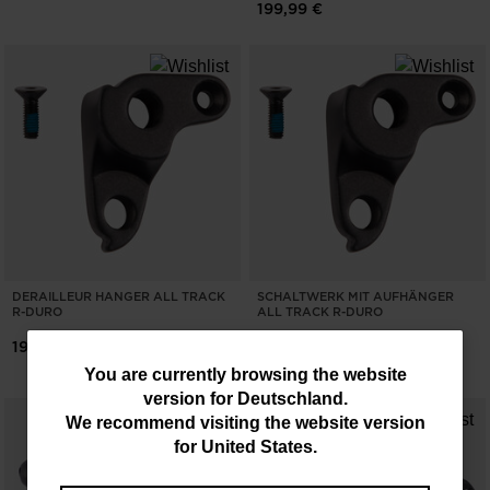
199,99 €
DERAILLEUR HANGER ALL TRACK
SCHALTWERK MIT AUFHÄNGER
R-DURO
ALL TRACK R-DURO
19,99 €
19,99 €
You
You are currently browsing the website
version for
Deutschland
.
are
We recommend visiting the website version
currently
for
United States
.
browsing