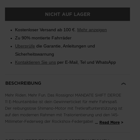
NICHT AUF LAGER
Kostenloser Versand ab 100 €.
Mehr anzeigen
Zu 90% montierte Fahrräder
Uberprüfe
die Garantie, Anleitungen und
Sicherheitswarnung
Kontaktieren Sie uns
per E-Mail, Tel und WhatsApp
BESCHREIBUNG
Mehr Riden. Mehr Fun. Das Rossignol MANDATE SHIFT DEROE
11 E-Mountainbike ist dein Gewinnerticket für mehr Fahrspaß.
Der reibungslose Shimano-Motor mit Tretkraftunterstützung ist
auf den modernen Rahmen mit Trailorientierung und den 145-
Millimeter-Federweg der Rockshox-Federgabel vorn und
...
Read More
hinten abgestimmt. Für ein verspieltes, zuverlässiges
Fahrgefühl und um jeden Trail nach oben und unten zu