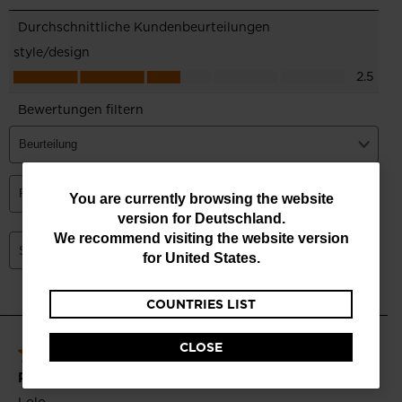
You
You are currently browsing the website
version for
Deutschland
.
are
We recommend visiting the website version
currently
for
United States
.
browsing
COUNTRIES LIST
the
website
CLOSE
version
for