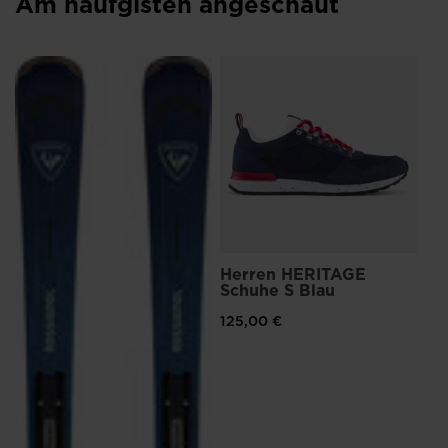
Am häufgisten angeschaut
He
He
87
Prei
145
Herren HERITAGE
Schuhe S Blau
125,00 €