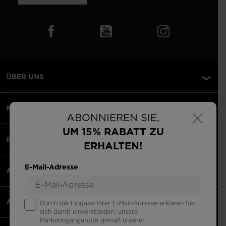
ÜBER UNS
×
KUNDENSERVICE
ABONNIEREN SIE,
UM 15% RABATT ZU
RECHTLICHES
ERHALTEN!
E-Mail-Adresse
AKZEPTIERTE ZAHLUNGEN
APPS
Durch die Eingabe Ihrer E-Mail-Adresse erklären Sie
sich damit einverstanden, unsere
Marketingangebote gemäß unserer