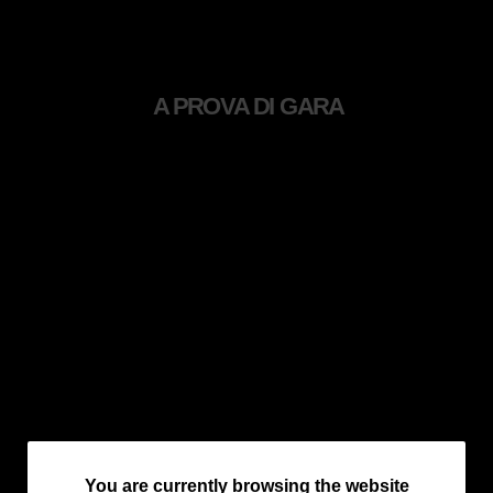
A PROVA DI GARA
You
You are currently browsing the website