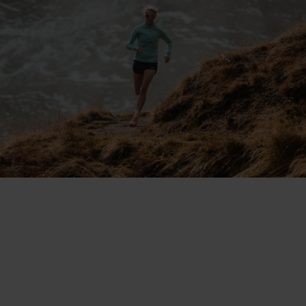
VOLA SU
QUALSIASI TERRENO
Pensata per i runner più esigenti, è una scarpa che non
ha nulla di superfluo, per offrire leggerezza e sensazioni
senza pari nella corsa.
VELOCITÀ E LEGGEREZZA
+