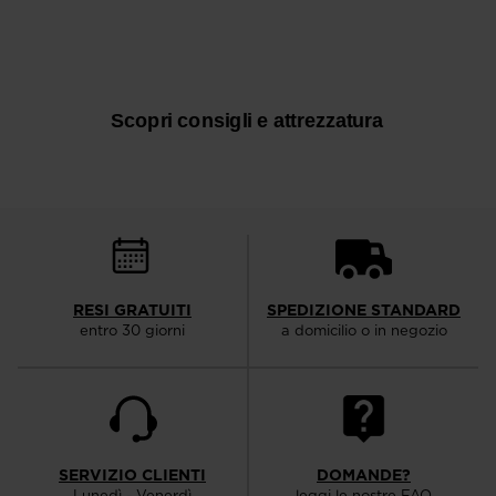
Cos'è il Trail Running e Perché
Provarlo
Scopri consigli e attrezzatura
RESI GRATUITI
SPEDIZIONE STANDARD
entro 30 giorni
a domicilio o in negozio
SERVIZIO CLIENTI
DOMANDE?
Lunedì - Venerdì
leggi le nostre FAQ