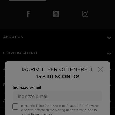
ABOUT US
SERVIZIO CLIENTI
×
ISCRIVITI PER OTTENERE IL
AREA LEGALE
15% DI SCONTO!
PAGAMENTI ACCETTATI
Indirizzo e-mail
APPS
Inserendo il tuo indirizzo e-mail, accetti di ricevere
le nostre offerte di marketing in conformità con la
nostra
Privacy Policy
.