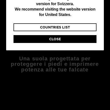
version for
Svizzera
.
are
We recommend visiting the website version
currently
for
United States
.
browsing
COUNTRIES LIST
the
website
CLOSE
version
PENSATA PER LE PRESTAZIONI
for
Svizzera
.
Una suola progettata per
proteggere i piedi e imprimere
We
potenza alle tue falcate
recommend
visiting
the
website
version
for