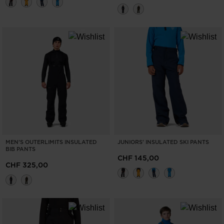
Svizzera
.
We
recommend
visiting
the
website
version
for
United
States
.
MEN'S OUTERLIMITS INSULATED
JUNIORS' INSULATED SKI PANTS
BIB PANTS
CHF 145,00
CHF 325,00