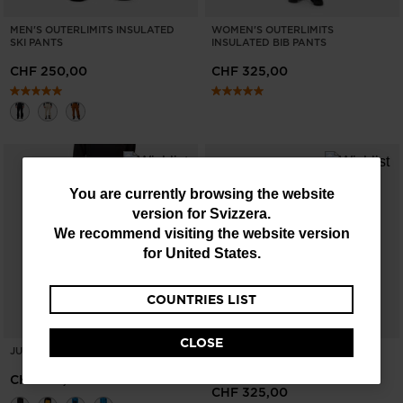
MEN'S OUTERLIMITS INSULATED
WOMEN'S OUTERLIMITS
SKI PANTS
INSULATED BIB PANTS
CHF 250,00
CHF 325,00
You
You are currently browsing the website
version for
Svizzera
.
are
We recommend visiting the website version
currently
for
United States
.
browsing
COUNTRIES LIST
the
website
CLOSE
JUNIORS' INSULATED SKI PANTS
MEN'S OUTERLIMITS INSULATED
version
BIB PANTS
CHF 145,00
for
CHF 325,00