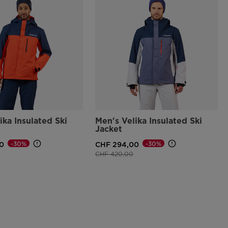
ika Insulated Ski
Men's Velika Insulated Ski
Jacket
-30%
-30%
0
CHF 294,00
to da
a
Prezzo ridotto da
a
CHF 420,00