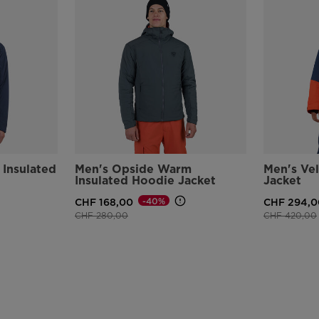
 Insulated
Men's Opside Warm
Men's Vel
Insulated Hoodie Jacket
Jacket
-40%
CHF 168,00
CHF 294,0
Prezzo ridotto da
a
Prezzo ridot
CHF 280,00
CHF 420,00