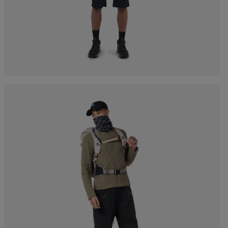
accessori
rso nordico
Tracciabilità dei prodotti
Racing
Zaini e valigie
rso sci alpinismo
Sci con difetto estetico
Bici
board
Upcycled products
On Piste
li di
100.000 alberi entro il
enzione
2030