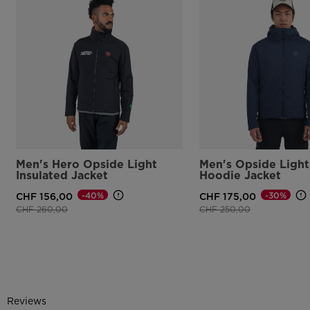
Men's Hero Opside Light
Men's Opside Light
Insulated Jacket
Hoodie Jacket
-40%
-30%
CHF 156,00
CHF 175,00
Prezzo ridotto da
a
Prezzo ridotto da
a
CHF 260,00
CHF 250,00