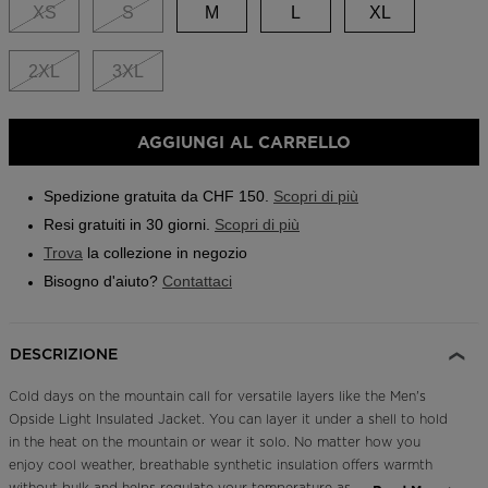
Boutiques
link.
XS
S
M
L
XL
Outlet
2XL
3XL
Trova un negozio
App On Piste
AGGIUNGI AL CARRELLO
Spedizione gratuita da CHF 150.
Scopri di più
Resi gratuiti in 30 giorni.
Scopri di più
Trova
la collezione in negozio
Bisogno d'aiuto?
Contattaci
DESCRIZIONE
Cold days on the mountain call for versatile layers like the Men's
Opside Light Insulated Jacket. You can layer it under a shell to hold
in the heat on the mountain or wear it solo. No matter how you
enjoy cool weather, breathable synthetic insulation offers warmth
without bulk and helps regulate your temperature as you warm up.