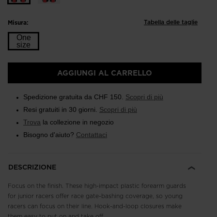
Tabella delle taglie
Misura:
One
size
Taglia
AGGIUNGI AL CARRELLO
One
size
Spedizione gratuita da CHF 150.
Scopri di più
selected
Resi gratuiti in 30 giorni.
Scopri di più
Trova
la collezione in negozio
Bisogno d'aiuto?
Contattaci
DESCRIZIONE
Focus on the finish. These high-impact plastic forearm guards
for junior racers offer race gate-bashing coverage, so young
racers can focus on their line. Hook-and-loop closures make
them easy to put on and take off.