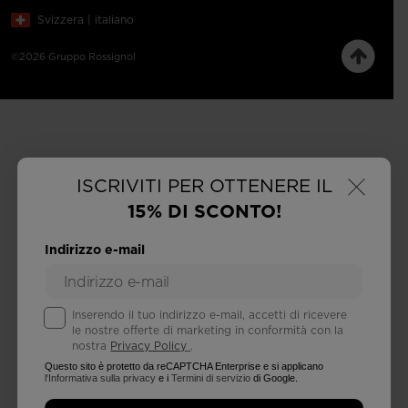
Svizzera | italiano
©2026 Gruppo Rossignol
×
ISCRIVITI PER OTTENERE IL
15% DI SCONTO!
Indirizzo e-mail
Inserendo il tuo indirizzo e-mail, accetti di ricevere
le nostre offerte di marketing in conformità con la
nostra
Privacy Policy
.
Questo sito è protetto da reCAPTCHA Enterprise e si applicano
l'Informativa sulla privacy
e i
Termini di servizio
di Google.