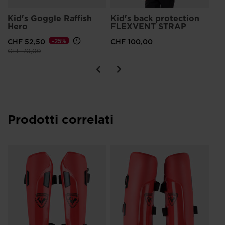
Kid's Goggle Raffish
Kid's back protection
Ju
Hero
FLEXVENT STRAP
He
CHF 52,50
-25%
CHF 100,00
CH
Prezzo ridotto da
a
Pre
CHF 70,00
CHF
Prodotti correlati
n
Un
Pr
CH
Pre
CHF