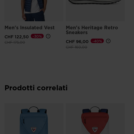
Men's Insulated Vest
Men's Heritage Retro
Sneakers
CHF 122,50
-30%
CHF 96,00
-40%
Prezzo ridotto da
a
CHF 175,00
Prezzo ridotto da
a
CHF 160,00
Prodotti correlati
L
Ba
Ba
CH