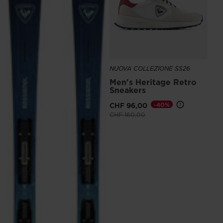
NUOVA COLLEZIONE SS26
Men's Heritage Retro
Sneakers
CHF 96,00
-40%
Prezzo ridotto da
a
CHF 160,00