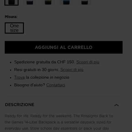
Misura:
One
size
Taglia
AGGIUNGI AL CARRELLO
One
size
Spedizione gratuita da CHF 150.
Scopri di più
selected
Resi gratuiti in 30 giorni.
Scopri di più
Trova
la collezione in negozio
Bisogno d'aiuto?
Contattaci
DESCRIZIONE
Ready for life. Ready for the weekend. The Rossignol Back to
the Games 14-Liter Backpack is a versatile daypack sized for
everyday use. Stow school day essentials or pack your day