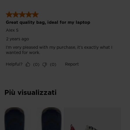
Più visualizzati
SE
CH