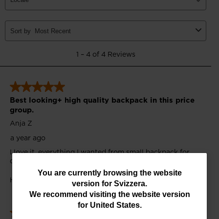
You
You are currently browsing the website
version for
Svizzera
.
are
We recommend visiting the website version
currently
for
United States
.
browsing