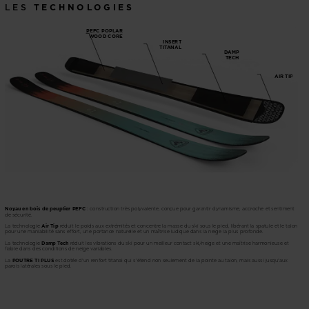
LES
TECHNOLOGIES
PEFC POPLAR
WOOD CORE
INSERT
TITANAL
DAMP
TECH
AIR TIP
Noyau en bois de peuplier PEFC
: construction très polyvalente, conçue pour garantir dynamisme, accroche et sentiment
de sécurité.
La technologie
Air Tip
réduit le poids aux extrémités et concentre la masse du ski sous le pied, libérant la spatule et le talon
pour une maniabilité sans effort, une portance naturelle et un maîtrise ludique dans la neige la plus profonde.
La technologie
Damp Tech
réduit les vibrations du ski pour un meilleur contact ski/neige et une maîtrise harmonieuse et
fiable dans des conditions de neige variables.
La
POUTRE TI PLUS
est dotée d'un renfort titanal qui s'étend non seulement de la pointe au talon, mais aussi jusqu'aux
parois latérales sous le pied.