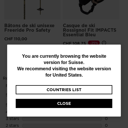
Bâtons de ski unisexe
Casque de ski
Freeride Pro Safety
Rossignol Fit IMPACTS
Essential Bleu
CHF 110,00
CHF 108,75
-25%
Prix réduit de
à
CHF 145,00
You
You are currently browsing the website
version for
Suisse
.
are
We recommend visiting the website version
currently
for
United States
.
browsing
COUNTRIES LIST
the
website
CLOSE
version
for
Suisse
.