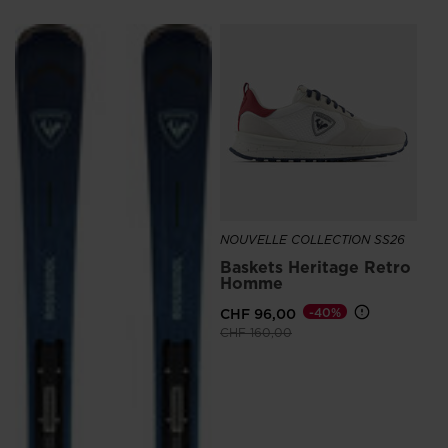
NO
26/
E
Sk
CH
NOUVELLE COLLECTION SS26
Baskets Heritage Retro
Homme
CHF 96,00
-40%
Prix réduit de
à
CHF 160,00