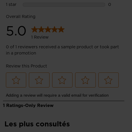
We
recommend
visiting
the
website
version
for
United
States
.
Les plus consultés