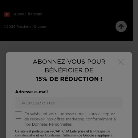
Suisse | français
©2026 Rossignol-Gruppe
×
ABONNEZ-VOUS POUR
BÉNÉFICIER DE
15% DE RÉDUCTION !
Adresse e-mail
En saisissant votre adresse e-mail, vous acceptez
de recevoir nos offres marketing conformément à
nos
Données Personnelles
.
Ce site est protégé par reCAPTCHA Enterprise et la
Politique de
confidentialité
et les
Conditions d'utilisation
de Google s'appliquent.