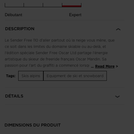
Débutant
Expert
DESCRIPTION
Le Sender Free 110 d'aller partout où la neige vous mène, que
ce soit dans les limites du domaine skiable ou au-delà, et
l'édition spéciale Sender Free Oscar Ltd partage l'énergie
artistique du skieur de freeride français Oscar Mandin. Sa
passion pour l'art du graffiti a commencé lorsqu'il était enfant,
...
Read More
et ce modèle en édition limitée donne vie à Oscar ainsi qu'à
Tags:
Skis alpins
Equipment de ski et snowboard
son animal totem, un chat avec de la peinture en bombe -
parce qu'ils retombent toujours sur leurs pattes, n'est-ce pas ?
Allez taguer la montagne !
DÉTAILS
DIMENSIONS DU PRODUIT