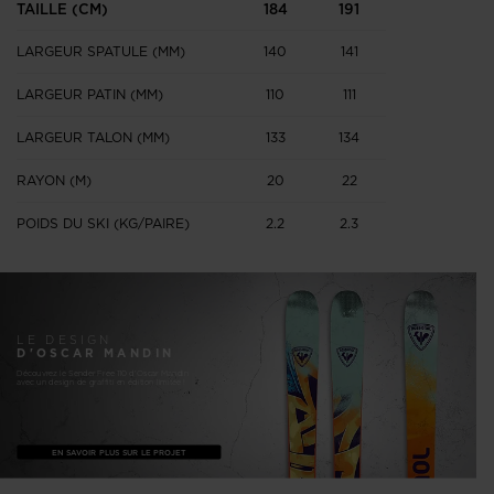
TAILLE (CM)
184
191
LARGEUR SPATULE (MM)
140
141
LARGEUR PATIN (MM)
110
111
LARGEUR TALON (MM)
133
134
RAYON (M)
20
22
POIDS DU SKI (KG/PAIRE)
2.2
2.3
LE DESIGN
D'OSCAR MANDIN
Découvrez le Sender Free 110 d'Oscar Mandin
avec un design de graffiti en édition limitée !
EN SAVOIR PLUS SUR LE PROJET