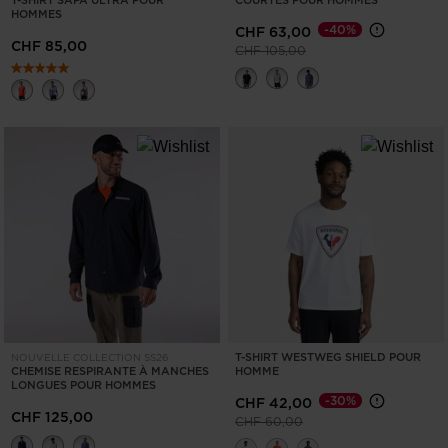
T-SHIRT SAPA ULTRA POUR
COURTES POUR HOMMES
HOMMES
-40%
CHF 63,00
CHF 85,00
Prix réduit de
à
CHF 105,00
T-SHIRT WESTWEG SHIELD POUR
NOUVELLE COLLECTION SS26
CHEMISE RESPIRANTE À MANCHES
HOMME
LONGUES POUR HOMMES
-30%
CHF 42,00
CHF 125,00
Prix réduit de
à
CHF 60,00