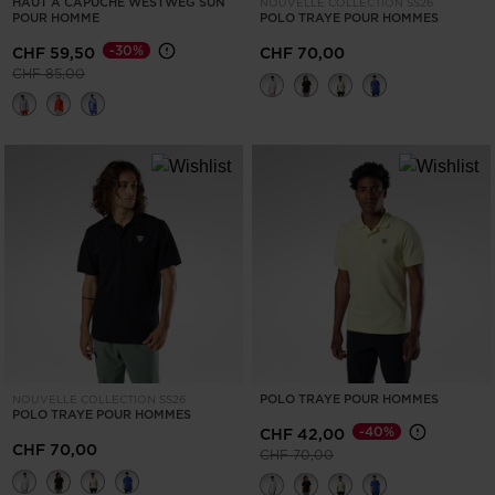
Suisse
.
HAUT À CAPUCHE WESTWEG SUN
NOUVELLE COLLECTION SS26
POUR HOMME
POLO TRAYE POUR HOMMES
We
-30%
CHF 59,50
CHF 70,00
recommend
Prix réduit de
à
CHF 85,00
visiting
the
website
version
for
United
States
.
POLO TRAYE POUR HOMMES
NOUVELLE COLLECTION SS26
POLO TRAYE POUR HOMMES
-40%
CHF 42,00
CHF 70,00
Prix réduit de
à
CHF 70,00