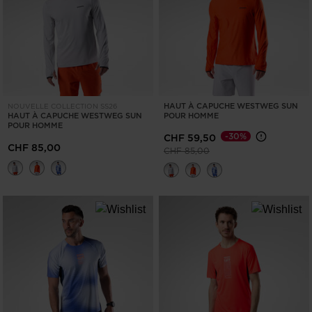
HAUT À CAPUCHE WESTWEG SUN
NOUVELLE COLLECTION SS26
HAUT À CAPUCHE WESTWEG SUN
POUR HOMME
POUR HOMME
-30%
CHF 59,50
CHF 85,00
Prix réduit de
à
CHF 85,00