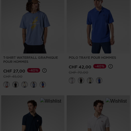
T-SHIRT WATERFALL GRAPHIQUE
POLO TRAYE POUR HOMMES
POUR HOMMES
-40%
CHF 42,00
-40%
CHF 27,00
Prix réduit de
à
CHF 70,00
Prix réduit de
à
CHF 45,00