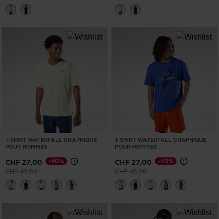
T-SHIRT WATERFALL GRAPHIQUE
T-SHIRT WATERFALL GRAPHIQUE
POUR HOMMES
POUR HOMMES
-40%
-40%
CHF 27,00
CHF 27,00
Prix réduit de
à
Prix réduit de
à
CHF 45,00
CHF 45,00