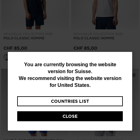
NOUVELLE COLLECTION SS26
NOUVELLE COLLECTION SS26
POLO CLASSIC HOMME
POLO CLASSIC HOMME
CHF 85,00
CHF 85,00
You
You are currently browsing the website
version for
Suisse
.
are
We recommend visiting the website version
currently
for
United States
.
browsing
COUNTRIES LIST
the
website
CLOSE
version
for