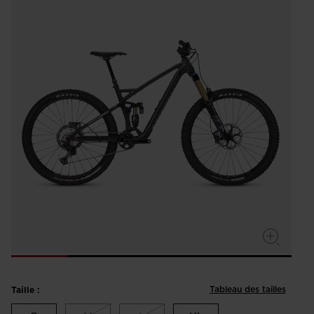
average
rating
value.
Read
a
Review.
Same
page
link.
Tableau des tailles
Taille :