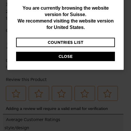
You
You are currently browsing the website
version for
Suisse
.
are
We recommend visiting the website version
currently
for
United States
.
browsing
COUNTRIES LIST
the
website
CLOSE
version
for
Suisse
.
We
recommend
visiting
the
website