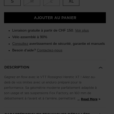
S
M
L
XL
AJOUTER AU PANIER
Livraison gratuite à partir de CHF 150.
Voir plus
Vélo assemblé à 90%
Consultez
avertissement de sécurité, garantie et manuels
Besoin d'aide?
Contactez-nous
DESCRIPTION
Gagnez en flow avec le VTT Rossignol Heretic XT ! Allez au-
delà de vos limites avec un enduro préparé pour la
performance. Sa géométrie moderne parfaitement adaptée à
son usage et ses suspensions Fox Factory, en 160 mm de
débattement à l'avant et à l'arrière, permettent de franchir les
...
Read More
pentes les plus abruptes et les terrains les plus accidentés
avec aisance. Entièrement équipé d'une transmission