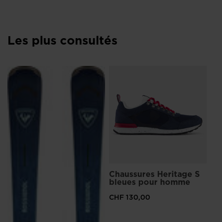
Les plus consultés
Ba
H
CH
Prix
CHF
Chaussures Heritage S
bleues pour homme
CHF 130,00