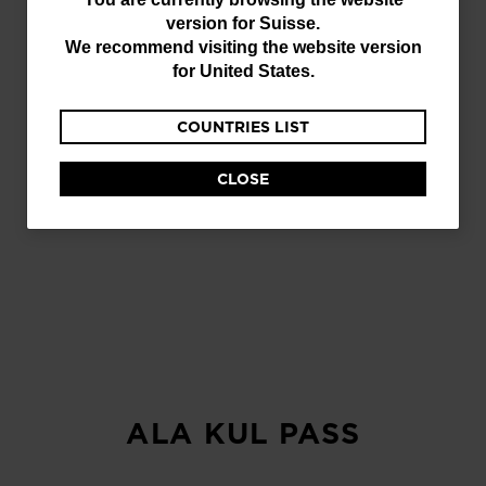
You
version for
Suisse
.
are
We recommend visiting the website version
currently
for
United States
.
browsing
COUNTRIES LIST
the
website
CLOSE
version
for
Suisse
.
We
recommend
visiting
the
website
ALA KUL PASS
version