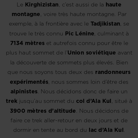
for
Le
Kirghizistan
, c’est aussi de la
haute
United
montagne
, voire très haute montagne. Par
States
.
exemple, à la frontière avec le
Tadjikistan
, se
trouve le très connu
Pic Lénine
, culminant à
7134 mètres
et autrefois connu pour être le
plus haut sommet de l’
Union soviétique
avant
la découverte de sommets plus élevés. Bien
que nous soyons tous deux des
randonneurs
expérimentés
, nous sommes loin d’être des
alpinistes
. Nous décidons donc de faire un
trek
jusqu’au sommet du
col d’Ala Kul
, situé à
3900 mètres d’altitude
. Nous décidons de
faire ce trek aller-retour en deux jours et de
dormir en tente au bord du
lac d’Ala Kul
.