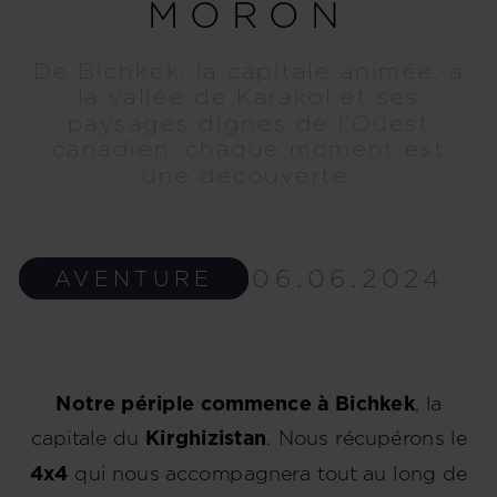
MORON
De Bichkek, la capitale animée, à
la vallée de Karakol et ses
paysages dignes de l'Ouest
canadien, chaque moment est
une découverte.
06.06.2024
AVENTURE
Notre périple commence à Bichkek
, la
capitale du
Kirghizistan
. Nous récupérons le
4x4
qui nous accompagnera tout au long de