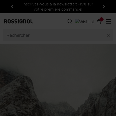
Inscrivez-vous à la newsletter: -15% sur
votre première commande!
Précédent
Suivan
0
☰