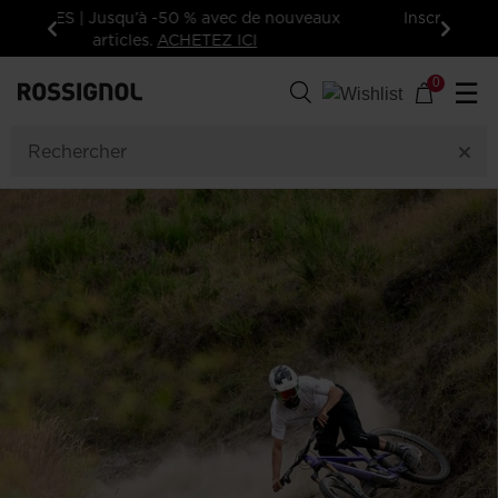
Inscrivez-vous à la newsletter: -15% sur
votre première commande!
Précédent
Suivan
0
☰