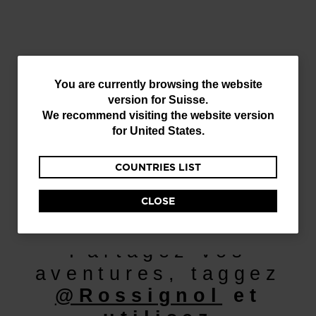
You
You are currently browsing the website
version for
Suisse
.
are
We recommend visiting the website version
currently
for
United States
.
browsing
COUNTRIES LIST
the
website
CLOSE
Découvrir
version
for
Partagez vos
Suisse
.
aventures, taggez
We
@Rossignol
et
recommend