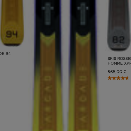
DE 94
SKIS ROSS
HOMME XP
565,00 €