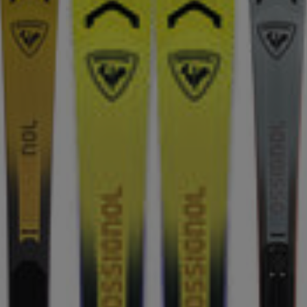
accessoires
rs Nordique
Traçabilité des produits
Racing
Sacs, sacs à dos et sacs
de voyage
rs ski de
Skis avec défaut
Vélos
onnée
d'aspect
On Piste
board
Produits upcyclés
ls d'entretien
100 000 arbres d’ici
2030