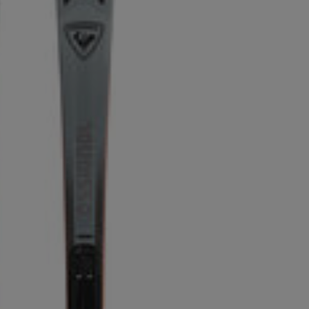
Outlet
Trouvez un magasin
Application On Piste