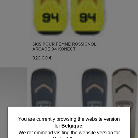
SKIS POUR FEMME ROSSIGNOL
ARCADE 94 KONECT
920,00 €
You
You are currently browsing the website version
for
Belgique
.
are
We recommend visiting the website version for