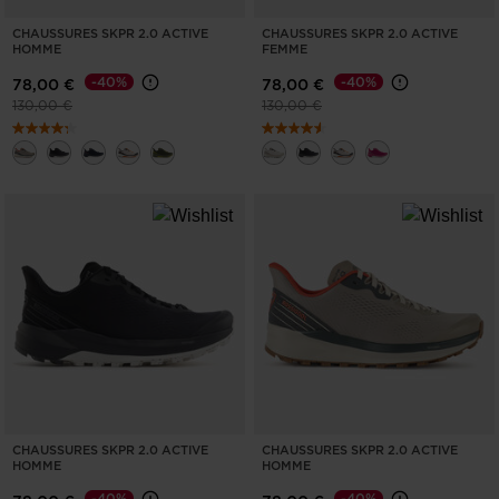
for
CHAUSSURES SKPR 2.0 ACTIVE
CHAUSSURES SKPR 2.0 ACTIVE
United
HOMME
FEMME
States
.
-40%
-40%
78,00 €
78,00 €
Prix réduit de
à
Prix réduit de
à
130,00 €
130,00 €
CHAUSSURES SKPR 2.0 ACTIVE
CHAUSSURES SKPR 2.0 ACTIVE
HOMME
HOMME
-40%
-40%