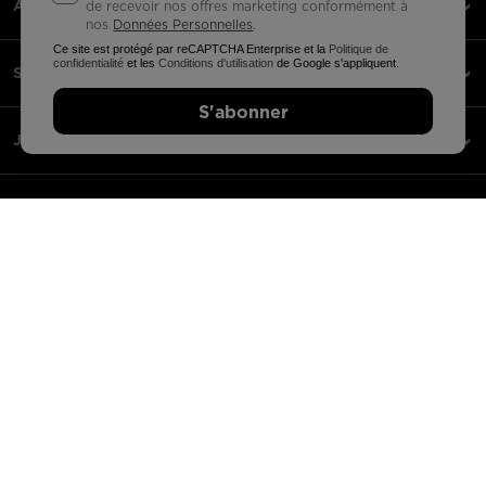
À PROPOS DE NOUS
de recevoir nos offres marketing conformément à
nos
Données Personnelles
.
Ce site est protégé par reCAPTCHA Enterprise et la
Politique de
confidentialité
et les
Conditions d'utilisation
de Google s'appliquent.
SERVICE CLIENTS
S'abonner
JURIDIQUE
PAIEMENTS ACCEPTÉS
APPLI
PARTENAIRES
Belgique | français
©2026 Groupe Rossignol