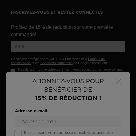
INSCRIVEZ-VOUS ET RESTEZ CONNECTÉS
Profitez de 15% de réduction sur votre première
commande!
Ce site est protégé par reCAPTCHA Enterprise et la
Politique de
confidentialité
et les
Conditions d'utilisation
de Google s'appliquent.
En saisissant votre adresse e-mail, vous acceptez de recevoir nos
offres marketing conformément à nos
Données Personnelles
.
×
ABONNEZ-VOUS POUR
S'INSCRIRE
BÉNÉFICIER DE
15% DE RÉDUCTION !
Adresse e-mail
En saisissant votre adresse e-mail, vous acceptez