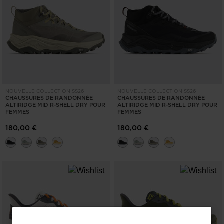
NOUVELLE COLLECTION SS26
NOUVELLE COLLECTION SS26
CHAUSSURES DE RANDONNÉE
CHAUSSURES DE RANDONNÉE
ALTIRIDGE MID R-SHELL DRY POUR
ALTIRIDGE MID R-SHELL DRY POUR
FEMMES
FEMMES
180,00 €
180,00 €