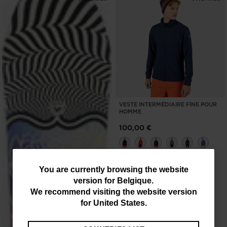
VESTE INTERMÉDIAIRE FINE POUR
HOMME
100,00 €
You
You are currently browsing the website
version for
Belgique
.
are
We recommend visiting the website version
currently
for
United States
.
browsing