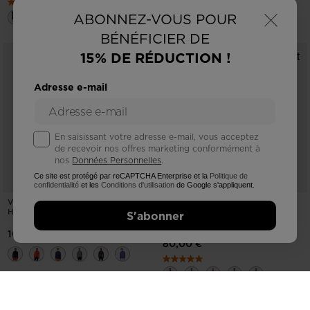
×
ABONNEZ-VOUS POUR
BÉNÉFICIER DE
15% DE RÉDUCTION !
Adresse e-mail
En saisissant votre adresse e-mail, vous acceptez
de recevoir nos offres marketing conformément à
nos
Données Personnelles
.
Ce site est protégé par reCAPTCHA Enterprise et la
Politique de
confidentialité
et les
Conditions d'utilisation
de Google s'appliquent.
VESTE INTERMÉDIAIRE FINE POUR
COUCHE INTERMÉDIAIRE
HOMME
EXTENSIBLE À DEMI-ZIP POUR
S'abonner
HOMMES
100,00 €
80,00 €