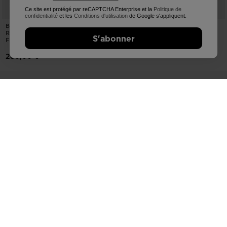
Ce site est protégé par reCAPTCHA Enterprise et la
Politique de
confidentialité
et les
Conditions d'utilisation
de Google s'appliquent.
BOOTS DE SNOWBOARD
FIXATIONS DE SNOWBOARD
ROSSIGNOL ALLEY BOA® H4
FEMME DIVA (S/M)
S'abonner
FEMME
290,00 €
280,00 €
Profitez de nos équipements de snowboard.
RETOURS GRATUITS
LIVRAISON STANDARD
sous 30 jours
en 2 - 3 jours ouvrables