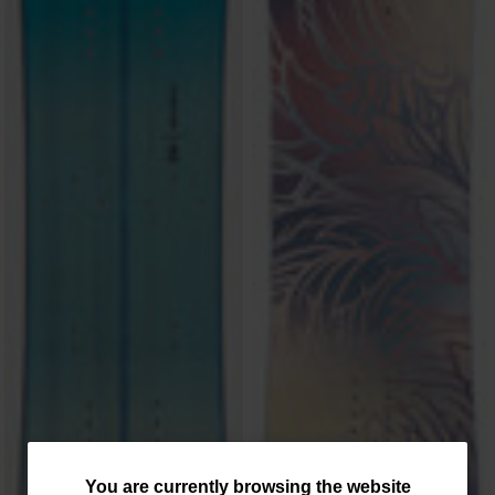
You
You are currently browsing the website