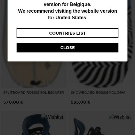
version for
Belgique
.
are
We recommend visiting the website version
currently
for
United States
.
browsing
COUNTRIES LIST
the
website
CLOSE
version
for
Belgique
.
We
recommend
SPLITBOARD ROSSIGNOL ESCAPER
SNOWBOARD ROSSIGNOL DIVA
visiting
570,00 €
595,00 €
the
website
version
for