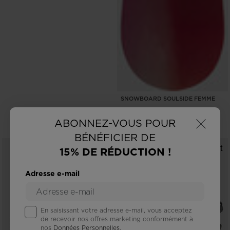
SNOWBOARD SOULSIDE FEMME
×
300,00 €
ABONNEZ-VOUS POUR
BÉNÉFICIER DE
15% DE RÉDUCTION !
Adresse e-mail
En saisissant votre adresse e-mail, vous acceptez
de recevoir nos offres marketing conformément à
nos
Données Personnelles
.