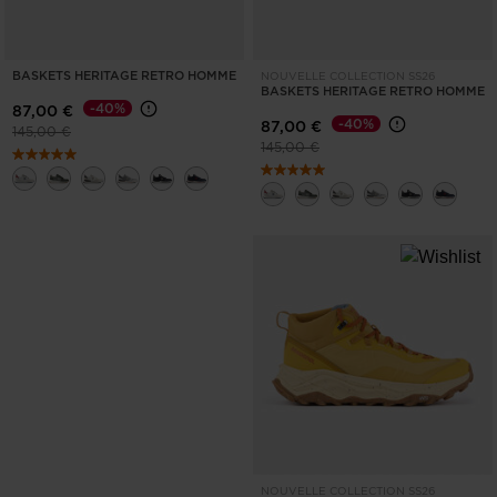
BASKETS HERITAGE RETRO HOMME
NOUVELLE COLLECTION SS26
BASKETS HERITAGE RETRO HOMME
-40%
87,00 €
-40%
87,00 €
Prix réduit de
à
145,00 €
Prix réduit de
à
145,00 €
NOUVELLE COLLECTION SS26