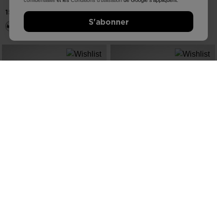
confidentialité
et les
Conditions d'utilisation
de Google s'appliquent.
140,00 €
150,00 €
S'abonner
NOUVELLE COLLECTION SS26
NOUVELLE COLLECTION SS26
CHAUSSURES DE TRAIL VERCORS
CHAUSSURES DE TRAIL VERCORS
POUR HOMMES
POUR HOMMES
160,00 €
160,00 €