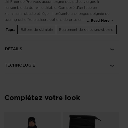
ski Freeride Pro vous accompagne des pistes vierges à
l'ensemble du domaine skiable. Composé d'un tube en
aluminium robuste et léger, il présente une longue poignée de
touring qui offre plusieurs options de prise en main lors de vos
...
Read More
excursions en randonnée ou à ski. Les rondelles rotationnelles
Tags:
Bâtons de ski alpin
Equipment de ski et snowboard
pour neige poudreuse s'adaptent aux terrains accidentés,
tandis que les dragonnes de sécurité avec système de
libération d'urgence permettent de libérer le poignet du bâton
DÉTAILS
en cas de chute ou d'avalanche.
Solidité et légèreté
TECHNOLOGIE
Le tube en aluminium dural est aussi léger que robuste
Options de prise en main multiples
La longue poignée en mousse offre plusieurs options de prise
en main pour réduire la fatigue des mains et s'adapter aux
Complétez votre look
variations du terrain
Dragonnes avec système de libération d'urgence
Grâce à la technologie Safety Grip, la dragonne libère
rapidement le poignet du bâton en cas de chute ou
d'avalanche