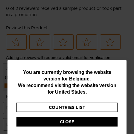
You
You are currently browsing the website
version for
Belgique
.
are
We recommend visiting the website version
currently
for
United States
.
browsing
COUNTRIES LIST
the
website
CLOSE
version