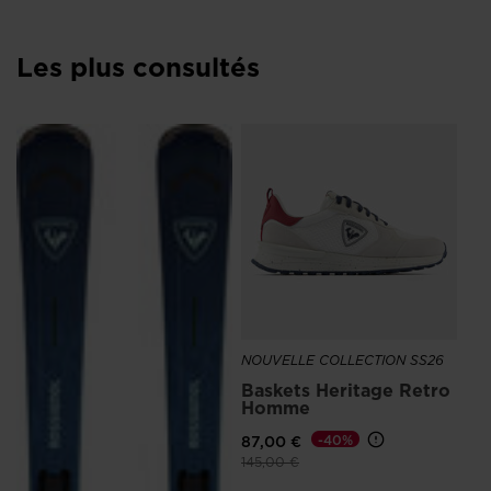
Les plus consultés
NO
Sn
Bl
ho
12
NOUVELLE COLLECTION SS26
Baskets Heritage Retro
Homme
87,00 €
-40%
Prix réduit de
à
145,00 €