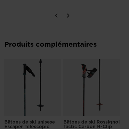
Prix
650
Produits complémentaires
Bâ
Ta
ci
60
Bâtons de ski unisexe
Bâtons de ski Rossignol
Escaper Telescopic
Tactic Carbon R-Clip