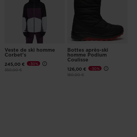
Veste de ski homme
Bottes après-ski
Corbet's
homme Podium
Coulisse
245,00 €
-30%
126,00 €
-30%
Prix réduit de
à
350,00 €
Prix réduit de
à
180,00 €