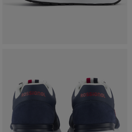
esorios
Esquí Esencial
rso nórdico
Racing
hilas y
Producción Responsable
rso esquí de
Bicicletas
sía
Esquís con defectos
On Piste
estéticos
board
Upcycled products
jos de
nimiento
100 000 árboles para
2030