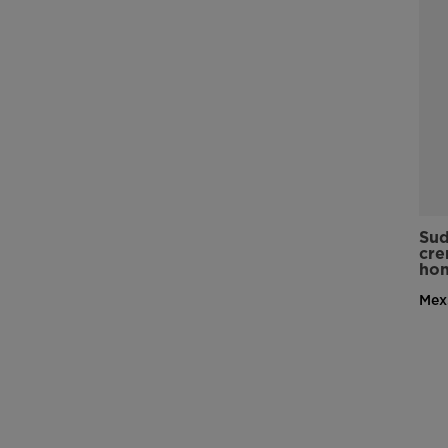
Sud
cre
ho
Mex