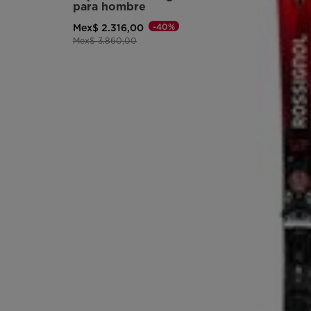
para hombre
version
-40%
Mex$ 2.316,00
Precio reducido de
a
for
Mex$ 3.860,00
United
States
.