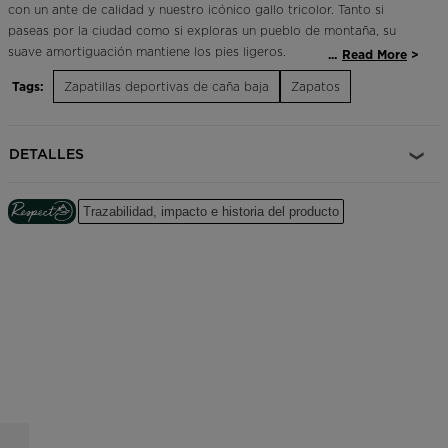
con un ante de calidad y nuestro icónico gallo tricolor. Tanto si
paseas por la ciudad como si exploras un pueblo de montaña, su
suave amortiguación mantiene los pies ligeros.
...
Read More
Tags:
Zapatillas deportivas de caña baja
Zapatos
Clásicas y transpirables
La parte superior de malla 3D y ante aúna la transpirabilidad con el
estilo clásico y consigue una comodidad que dura todo el día
DETALLES
Confort amortiguado
Una suave entresuela de EVA amortigua cada paso para un confort
Trazabilidad, impacto e historia del producto
duradero