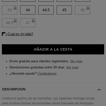
Buscar una tienda
43
44
44.5
45
46
Aplicación On Piste
46.5
47
AÑADIR A LA CESTA
Envío gratuito para clientes registrados.
Ver más
Devoluciones gratuitas entre 30 días.
Ver más
¿Necesita ayuda?
Contáctanos
DESCRIPCIÓN
Celebra el espíritu de las montañas. Las zapatillas Heritage azules
para hombre honran las profundas raíces francesas de Rossignol