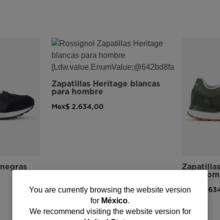
Zapatillas Heritage blancas
para hombre
Mex$ 2.634,00
 negras
Zapatilla
para hom
You
Mex$ 2.63
You are currently browsing the website version
for
México
.
are
We recommend visiting the website version for