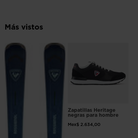
Más vistos
Bo
ST
ho
Me
Zapatillas Heritage
negras para hombre
Mex$ 2.634,00