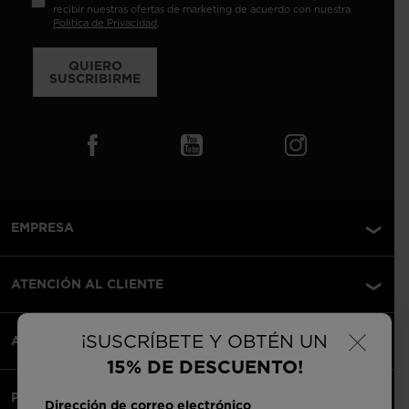
recibir nuestras ofertas de marketing de acuerdo con nuestra
Política de Privacidad
.
QUIERO
SUSCRIBIRME
EMPRESA
ATENCIÓN AL CLIENTE
×
¡SUSCRÍBETE Y OBTÉN UN
AVISOS LEGALES
15% DE DESCUENTO!
PAGOS ACEPTADOS
Dirección de correo electrónico