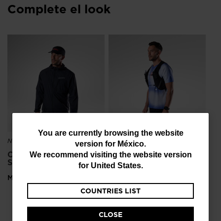
Complete el look
NU
Ca
pa
Me
You
You are currently browsing the website
NUEVA COLECCIÓN SS26
NUEVA COLECCIÓN SS26
version for
México
.
are
Chaqueta comprimible
Camiseta sin mangas de
We recommend visiting the website version
Sidelhorn para hombre
trail running Rossignol
currently
for
United States
.
Motion
browsing
Mex$ 3.174,00
Mex$ 3.967,00
COUNTRIES LIST
the
website
CLOSE