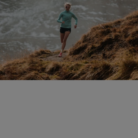
VUELA SOBRE
CUALQUIER TERRENO
Diseñadas para corredores exigentes, nuestras
zapatillas te liberan del peso innecesario para que
disfrutes de una experiencia de carrera inigualable.
VELOCIDAD Y LIGEREZA
+