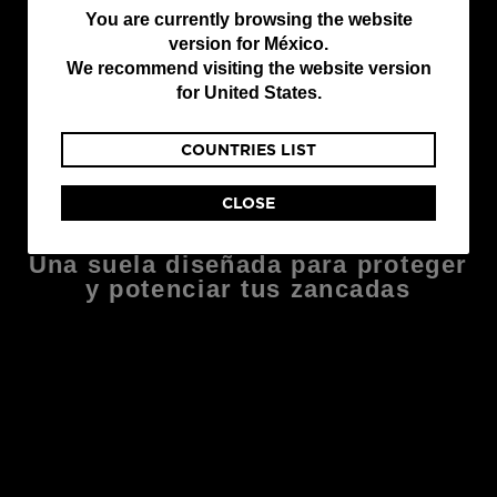
You
You are currently browsing the website
version for
México
.
are
We recommend visiting the website version
currently
for
United States
.
browsing
COUNTRIES LIST
the
website
CLOSE
version
DISEÑADAS PARA EL RENDIMIENTO
for
Una suela diseñada para proteger
México
.
y potenciar tus zancadas
We
recommend
visiting
the
website
version