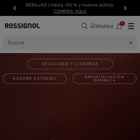
REBAJAS | Hasta -50 % y nuevos estilos.
15% de descue
COMPRA AQUÍ
susc
Anterior
Siguie
0
☰
VELOCIDAD Y LIGEREZA
AMORTIGUACIÓN
AGARRE EXTREMO
DINÁMICA