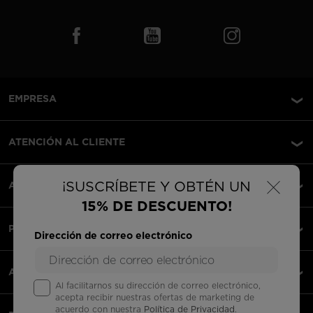
EMPRESA
ATENCIÓN AL CLIENTE
×
¡SUSCRÍBETE Y OBTÉN UN
AVISOS LEGALES
15% DE DESCUENTO!
PAGOS ACEPTADOS
Dirección de correo electrónico
APPS
Al facilitarnos su dirección de correo electrónico,
acepta recibir nuestras ofertas de marketing de
acuerdo con nuestra
Política de Privacidad
.