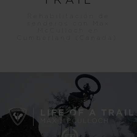
Rehabilitación de
senderos con Max
McCulloch en
Cumberland (Canadá).