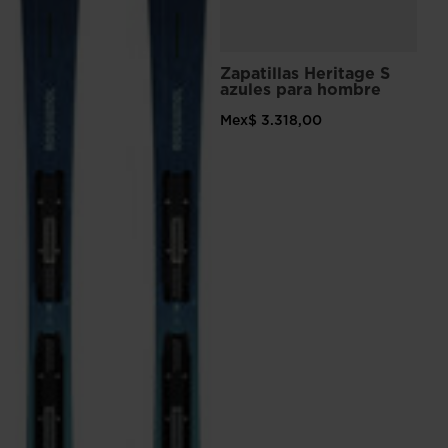
visiting
the
website
Zapatillas Heritage S
azules para hombre
version
Mex$ 3.318,00
for
United
States
.