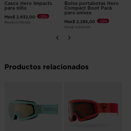
Casco Hero Impacts
Bolsa portabotas Hero
para niño
Compact Boot Pack
para unisex
Mex$ 2.832,00
-25%
Mex$ 2.285,00
-25%
Precio reducido de
a
Mex$ 3.776,00
Precio reducido de
a
Mex$ 3.047,00
Productos relacionados
a
Ga
ni
Me
Pre
Mex