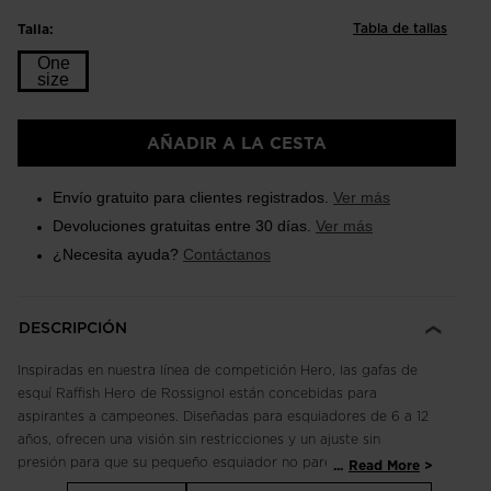
Tabla de tallas
Talla:
One
size
Talla
AÑADIR A LA CESTA
One
size
Envío gratuito para clientes registrados.
Ver más
selected
Devoluciones gratuitas entre 30 días.
Ver más
¿Necesita ayuda?
Contáctanos
DESCRIPCIÓN
Inspiradas en nuestra línea de competición Hero, las gafas de
esquí Raffish Hero de Rossignol están concebidas para
aspirantes a campeones. Diseñadas para esquiadores de 6 a 12
años, ofrecen una visión sin restricciones y un ajuste sin
presión para que su pequeño esquiador no pare. La ventilación
...
Read More
integrada y el tratamiento antivaho mantienen los cristales