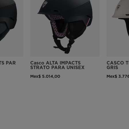
version
for
United
States
.
TS PAR
Casco ALTA IMPACTS
CASCO T
STRATO PARA UNISEX
GRIS
Mex$ 5.014,00
Mex$ 3.77