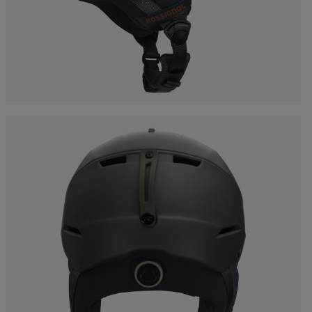
esorios
Esquí Esencial
rso nórdico
Racing
hilas y
Producción Responsable
rso esquí de
Bicicletas
sía
Esquís con defectos
On Piste
estéticos
board
Upcycled products
jos de
nimiento
100 000 árboles para
2030