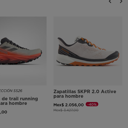
CCIÓN SS26
Zapatillas SKPR 2.0 Active
para hombre
s de trail running
para hombre
-40%
Mex$ 2.056,00
Precio reducido de
a
Mex$ 3.427,00
1,00