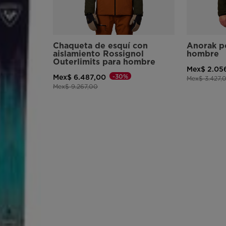
Chaqueta de esquí con
Anorak po
aislamiento Rossignol
hombre
Outerlimits para hombre
Mex$ 2.05
-30%
Mex$ 6.487,00
Precio reduc
Mex$ 3.427,
Precio reducido de
a
Mex$ 9.267,00