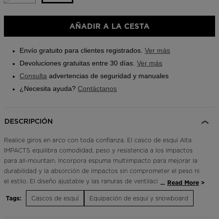
Buscar una tienda
Talla
AÑADIR A LA CESTA
Aplicación On Piste
L/XL
selected
Envío gratuito para clientes registrados.
Ver más
Devoluciones gratuitas entre 30 días.
Ver más
Consulta
advertencias de seguridad y manuales
¿Necesita ayuda?
Contáctanos
DESCRIPCIÓN
Realice giros en arco con toda confianza. El casco de esquí Alta
IMPACTS equilibra comodidad, peso y resistencia a los impactos
para all-mountain. Incorpora espuma multiimpacto para mejorar la
durabilidad y la absorción de impactos sin comprometer el peso ni
el estilo. El diseño ajustable y las ranuras de ventilación le permiten
...
Read More
adaptarlo cómodamente a su día.
Tags:
Cascos de esquí
Equipación de esquí y snowboard
Diseño ajustable