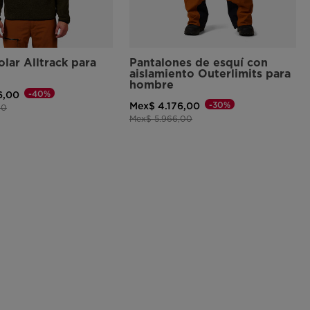
lar Alltrack para
Pantalones de esquí con
aislamiento Outerlimits para
hombre
-40%
6,00
-30%
Mex$ 4.176,00
ido de
a
00
Precio reducido de
a
Mex$ 5.966,00