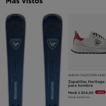
Más vistos
NUEVA COLECCIÓN SS26
Zapatillas Heritage
para hombre
-40%
Mex$ 2.304,00
Precio reducido de
a
Mex$ 3.840,00