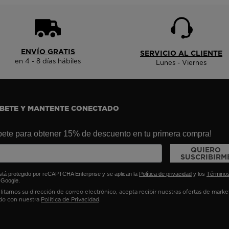
ENVÍO GRATIS
SERVICIO AL CLIENTE
en 4 - 8 días hábiles
Lunes - Viernes
ÍBETE Y MANTENTE CONECTADO
bete para obtener 15% de descuento en tu primera compra!
QUIERO
SUSCRIBIRM
está protegido por reCAPTCHA Enterprise y se aplican la
Política de privacidad
y los
Término
Google.
ilitarnos su dirección de correo electrónico, acepta recibir nuestras ofertas de mark
do con nuestra
Política de Privacidad
.