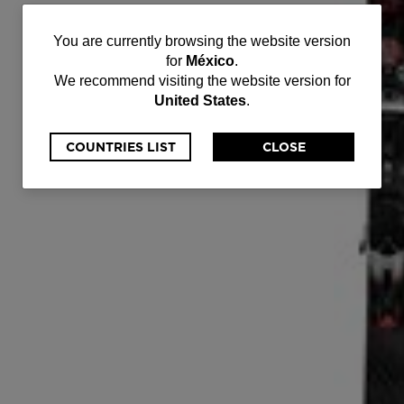
You
You are currently browsing the website version
for
México
.
are
We recommend visiting the website version for
United States
.
currently
browsing
COUNTRIES LIST
CLOSE
the
website
version
for
México
.
We
recommend