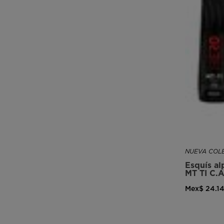
visiting
the
website
version
for
United
States
.
NUEVA COLE
Esquís a
MT TI C.A
Mex$ 24.1