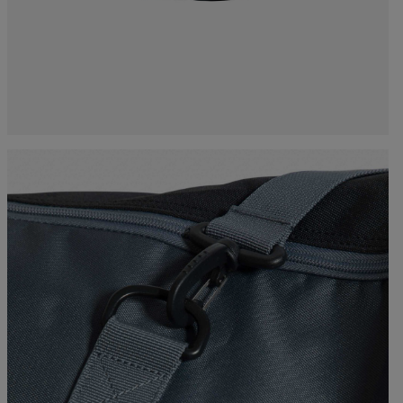
esorios
Esquí Esencial
rso nórdico
Racing
hilas y
Producción Responsable
rso esquí de
Bicicletas
sía
Esquís con defectos
On Piste
estéticos
board
Upcycled products
jos de
nimiento
100 000 árboles para
2030