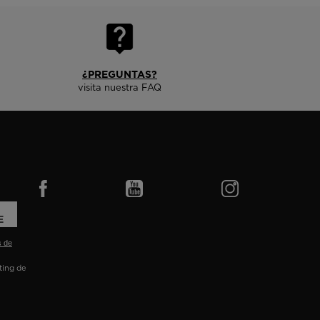
¿PREGUNTAS?
visita nuestra FAQ
E
s de
eting de