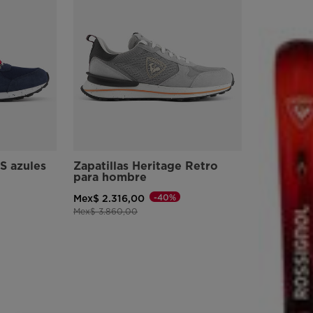
 S azules
Zapatillas Heritage Retro
para hombre
-40%
Mex$ 2.316,00
Precio reducido de
a
Mex$ 3.860,00