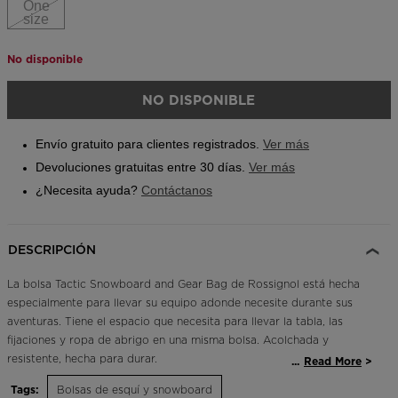
One
size
Buscar una tienda
Aplicación On Piste
No disponible
NO DISPONIBLE
Envío gratuito para clientes registrados.
Ver más
Devoluciones gratuitas entre 30 días.
Ver más
¿Necesita ayuda?
Contáctanos
DESCRIPCIÓN
La bolsa Tactic Snowboard and Gear Bag de Rossignol está hecha
especialmente para llevar su equipo adonde necesite durante sus
aventuras. Tiene el espacio que necesita para llevar la tabla, las
fijaciones y ropa de abrigo en una misma bolsa. Acolchada y
resistente, hecha para durar.
...
Read More
Tags:
Bolsas de esquí y snowboard
Correas para llevar las manos libres