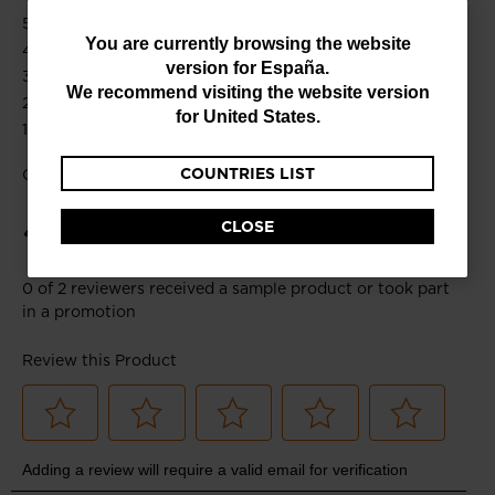
You
You are currently browsing the website
version for
España
.
are
We recommend visiting the website version
currently
for
United States
.
browsing
COUNTRIES LIST
the
website
CLOSE
version
for
España
.
We
recommend
visiting
the
website