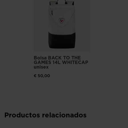
Enfoque en la sostenibilidad
Como parte de nuestro compromiso de reducir nuestro
impacto medioambiental, estas zapatillas incorporan una
entresuela con un 10 % de vinilo de etileno reciclado, una suela
con un 30 % de goma sintética reciclada, un empeine de malla
con un 37 % de poliéster reciclado y cordones con un 100 %
de poliéster reciclado.
Bolsa BACK TO THE
GAMES 14L WHITECAP
unisex
€ 50,00
Productos relacionados