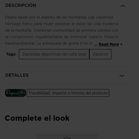
DESCRIPCIÓN
Déjate llevar por el espíritu de las montañas. Las zapatillas
Heritage Retro para mujer adoptan el estilo de vida moderno
de la montaña. Combinan comodidad de primera calidad con
un compromiso inquebrantable de minimizar nuestro impacto
medioambiental. La entresuela de goma EVA inspirada en la
...
Read More
cámara de las botas de esquí y una inserción en el talón,
Tags:
Zapatillas deportivas de caña baja
Zapatos
inspirada también en las botas de esquí, proporcionan a tus
pies la máxima comodidad y estabilidad. Los detalles tricolor
y el emblemático gallo Rossignol rinden homenaje a nuestras
DETALLES
raíces alpinas francesas.
Resistentes y transpirables
Trazabilidad, impacto e historia del producto
El empeine está confeccionado con piel de primera calidad
para una mayor resistencia y malla transpirable para un
máximo confort.
Complete el look
Amortiguación y confort
La suave entresuela de goma EVA amortigua cada paso para
ofrecer una comodidad duradera.