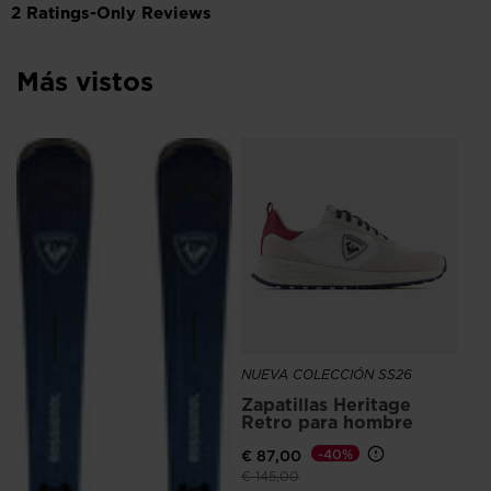
version
for
Más vistos
United
States
.
NU
Za
Bl
ho
€ 
NUEVA COLECCIÓN SS26
Zapatillas Heritage
Retro para hombre
€ 87,00
-40%
Precio reducido de
a
€ 145,00